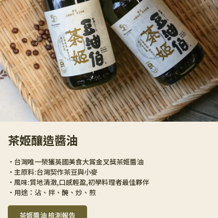
茶姬釀造醬油
•台灣唯一榮獲英國美食大賞金叉獎茶姬醬油 
•主原料:台灣契作茶豆與小麥 
•風味:質地清澈,口感輕盈,初學料理者最佳夥伴 
•用途：沾、拌、醃、炒、煎
茶姬醬油 檢測報告