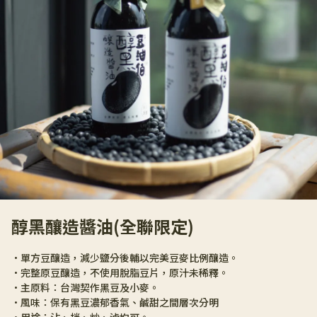
醇黑釀造醬油(全聯限定)
•單方豆釀造，減少鹽分後輔以完美豆麥比例釀造。
•完整原豆釀造，不使用脫脂豆片，原汁未稀釋。
•主原料：台灣契作黑豆及小麥。
•風味：保有黑豆濃郁香氣、鹹甜之間層次分明
•用途：沾、拌、炒、滷均可。