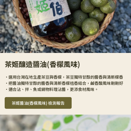
茶姬釀造醬油(香檬風味)
•選用台灣在地生產茶豆與香檬，茶豆獨特甘醇的醬香與清新檬香 
•把醬油獨特甘醇的醬香與清新香檬桔香結合，鹹香酸風味剛剛好 
•適合沾、拌、魚或鍋物料理沾醬，更添食材風味。
茶姬醬油(香檬風味) 檢測報告