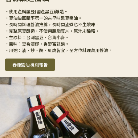
•使用產銷履歷(國產黑豆)釀造。
•豆油伯回購率第一的古早味黑豆醬油。
•長時間料理醬油推薦，長時間滷煮也不生酸味。
•完整原豆釀造，不使用脫脂豆片，原汁未稀釋。
•主原料：台灣黑豆、台灣小麥。
•風味：豆香濃郁，香醇富餘韻。
•用途：滷、炒、醃、紅燒皆宜，全方位料理萬用醬油。
春源醬油 檢測報告