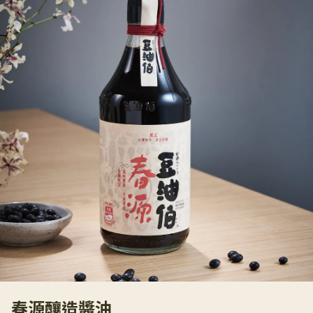
春源釀造醬油