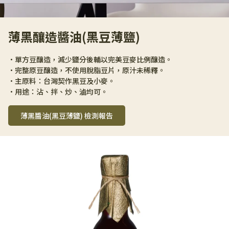
薄黑釀造醬油(黑豆薄鹽)
•單方豆釀造，減少鹽分後輔以完美豆麥比例釀造。 
•完整原豆釀造，不使用脫脂豆片，原汁未稀釋。 
•主原料：台灣契作黑豆及小麥。 
•用途：沾、拌、炒、滷均可。
薄黑醬油(黑豆薄鹽) 檢測報告