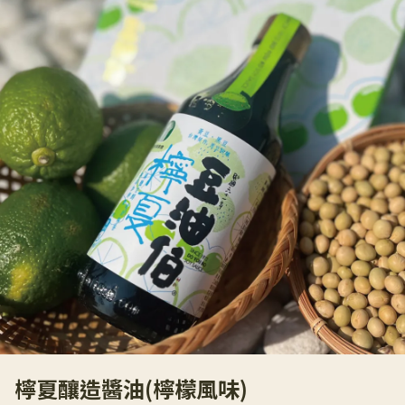
檸夏釀造醬油(檸檬風味)