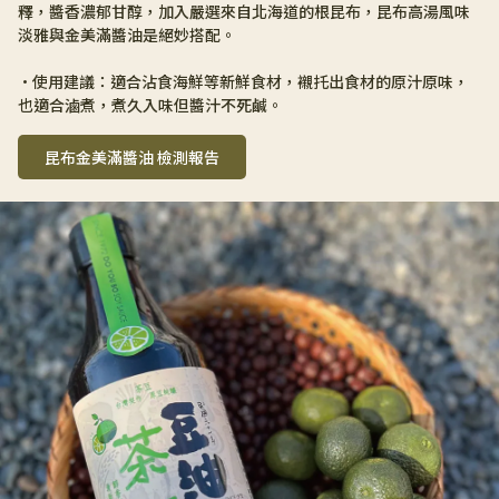
釋，醬香濃郁甘醇，加入嚴選來自北海道的根昆布，昆布高湯風味
淡雅與金美滿醬油是絕妙搭配。
•使用建議：適合沾食海鮮等新鮮食材，襯托出食材的原汁原味，
也適合滷煮，煮久入味但醬汁不死鹹。
昆布金美滿醬油 檢測報告