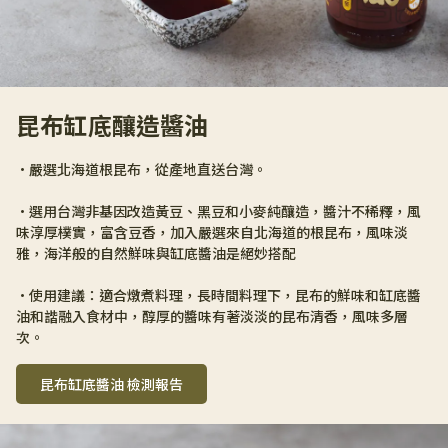
昆布缸底釀造醬油
•嚴選北海道根昆布，從產地直送台灣。
•選用台灣非基因改造黃豆、黑豆和小麥純釀造，醬汁不稀釋，風
味淳厚樸實，富含豆香，加入嚴選來自北海道的根昆布，風味淡
雅，海洋般的自然鮮味與缸底醬油是絕妙搭配
•使用建議：適合燉煮料理，長時間料理下，昆布的鮮味和缸底醬
油和諧融入食材中，醇厚的醬味有著淡淡的昆布清香，風味多層
次。
昆布缸底醬油 檢測報告