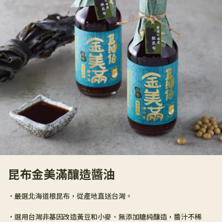
昆布金美滿釀造醬油
•嚴選北海道根昆布，從產地直送台灣。
•選用台灣非基因改造黃豆和小麥、無添加糖純釀造，醬汁不稀