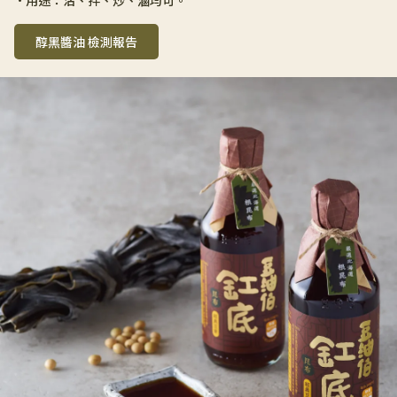
醇黑醬油 檢測報告