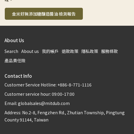
金米好無添加糖釀造醬油 檢測報告
About Us
Search
About us
我的帳戶
退款政策
隱私政策
服務條款
產品責任險
Contact Info
Customer Service Hotline: +886-8-771-1116
Customer service hour: 09:00-17:00
Email: globalsales@mitdub.com
Address: No.2-8, Fengzhen Rd., Zhutian Township, Pingtung
County 91144, Taiwan