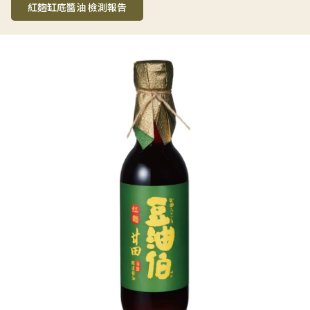
紅麴缸底醬油 檢測報告