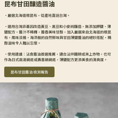
昆布甘田釀造醬油
•嚴選北海道根昆布，從產地直送台灣。
•選用台灣非基因改造黃豆、黑豆和小麥純釀造，無添加鉀鹽、薄
鹽配方，醬汁不稀釋，醬香美味甘醇，加入嚴選來自北海道的根昆
布，風味淡雅，海洋般的自然鮮味與甘田薄鹽醬油的絕妙搭配，精
醇滋味令人難以忘懷。
•使用建議：沾食醬油首選推薦，適合沾拌麵類或淋上炸物，也可
作為日式高湯鍋底或壽喜鍋鍋底，薄鹽配方更添美食的清爽度。
昆布甘田醬油 檢測報告