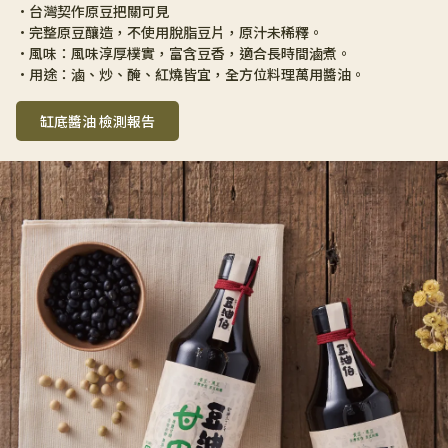
•台灣契作原豆把關可見 
•完整原豆釀造，不使用脫脂豆片，原汁未稀釋。 
•風味：風味淳厚樸實，富含豆香，適合長時間滷煮。 
•用途：滷、炒、醃、紅燒皆宜，全方位料理萬用醬油。
缸底醬油 檢測報告