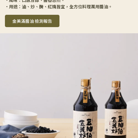
•用途：滷、炒、醃、紅燒皆宜，全方位料理萬用醬油。
金美滿醬油 檢測報告