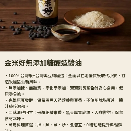
金米好無添加糖釀造醬油
•100% 台灣米+台灣黑豆純釀造：全面以在地優質米取代小麥，打
造米釀醬油新風味。
•無添加糖、無麩質、零化學添加：寶寶到長輩全齡安心食用，健
康零負擔。
•完整原豆發酵：保留黑豆天然營養與豆香，不使用脫脂豆片，醬
汁純粹濃郁。
•口感清雅回甘：米釀細緻米香、黑豆厚實底韻，入喉微甜，保留
食材本味。
•萬用料理首選：拌、蒸、蘸、炒、煮皆宜，0 糖也能提升料理鮮
味。