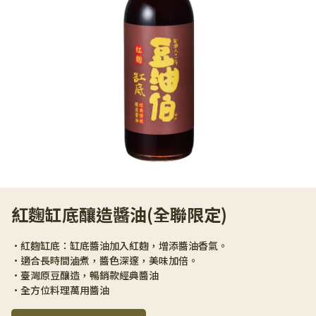
紅麴缸底釀造醬油(全聯限定)
•紅麴缸底：缸底醬油加入紅麴，增添醬油香氣。
•適合長時間滷煮，醬色深邃，美味加倍。
•臺灣原豆釀造，暢銷款經典醬油
•全方位料理萬用醬油