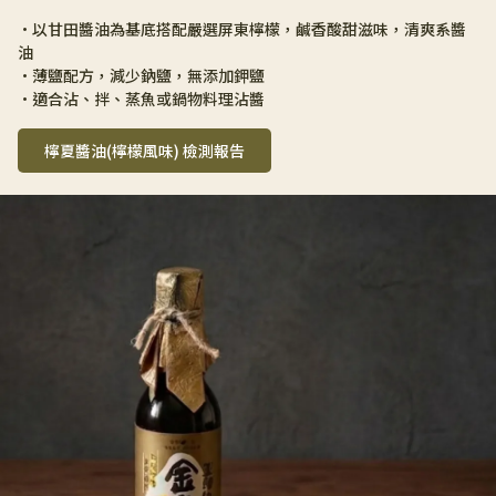
•以甘田醬油為基底搭配嚴選屏東檸檬，鹹香酸甜滋味，清爽系醬
油 
•薄鹽配方，減少鈉鹽，無添加鉀鹽 
•適合沾、拌、蒸魚或鍋物料理沾醬
檸夏醬油(檸檬風味) 檢測報告