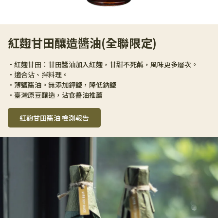
紅麴甘田釀造醬油(全聯限定)
•紅麴甘田：甘田醬油加入紅麴，甘甜不死鹹，風味更多層次。
•適合沾、拌料理。 
•薄鹽醬油。無添加鉀鹽，降低鈉鹽 
•臺灣原豆釀造，沾食醬油推薦
紅麴甘田醬油 檢測報告