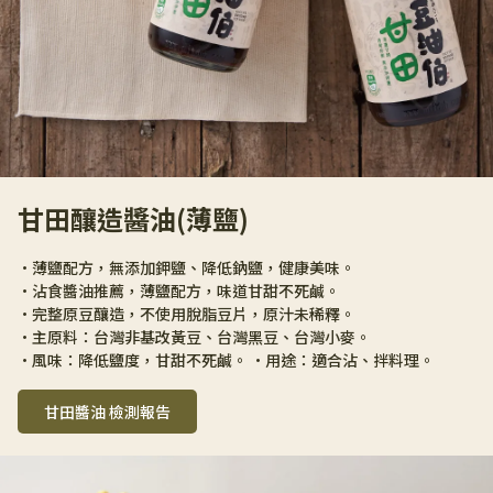
甘田釀造醬油(薄鹽)
•薄鹽配方，無添加鉀鹽、降低鈉鹽，健康美味。
•沾食醬油推薦，薄鹽配方，味道甘甜不死鹹。
•完整原豆釀造，不使用脫脂豆片，原汁未稀釋。
•主原料：台灣非基改黃豆、台灣黑豆、台灣小麥。
•風味：降低鹽度，甘甜不死鹹。 •用途：適合沾、拌料理。
甘田醬油 檢測報告