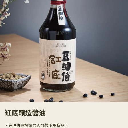
缸底釀造醬油
•豆油伯最熱銷的入門款明星商品。 