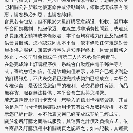
動（含抽獎）資格、無法正確及時聯繫等狀況，您將無法依
照相關公告所載之優惠條件或活動辦法，領取獎項或享有優
惠，請您務必知悉，也請您諒解。
會員若有包括，但不限於大量訂購惡意銷退、拒收、濫用本
平台回饋機制、拒絕償還、進線主張非消費性問題，或違反
會員服務之精神或本條款者，本平台均有權力終止及拒絕提
供會員服務。您承認並同意本平台，依本條款任何規定對會
員提供之服務，無需進行事先通知即得終止，且會員服務之
終止，本公司對會員或任 何第三人均不承擔任何責任。
在您完成線上訂購程序後，系統會自動經由電子郵件等方
式，寄給您通知信。但是該通知僅表示，本平台已經收到您
的訂購訊息，不代表交易已經完成或契約已經成立，本平台
有權保留，是否接受您訂單的權利。若交易條件有誤、商品
無存貨、服務無法提供，本平台會主動與您聯繫。
若您選擇使用信用卡支付，您輸入的信用卡相關資訊，其目
的是為了向發卡機構確認信用卡其有效性及取得授權，不表
示您已經付款、亦不代表交易已經完成或契約已經成立。
關於您所訂購之商品或服務，其運費之計價及負擔方式，依
各商品及訂購流程中相關網頁之記載之；如未記載，其運費