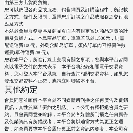
由第三方出貨商負擔。
您可以依照各商品或服務、銷售網頁及訂購流程中，所記載
之方式、條件及限制，選擇您所訂購之商品或服務之交付地
點及方式。
本站於會員服務專區及商品頁面均有規定寄送商品運費的計
價及負擔方式。本島商品訂單，單筆若低於1,500元，則需
配送運費100元。外島含離島訂單，須依訂單內容報價件數
運費(單件運費280元)。
您在本平台，所進行線上交易有關之事項，您與本平台皆同
意以電子文件的方式表示；本平台將紀錄相關電子交易資
料，您可登入本平台系統，自行查詢相關交易資料，如果您
發現交易資料不正確，應請立即聯絡本平台。
其他約定
會員同意並瞭解本平台於不同媒體所刊播之任何廣告及促銷
資訊，其性質屬「要約之引誘」，本公司有權拒絕會員之要
約。且會員同意並瞭解，本平台於各媒體所刊播之任何廣告
及促銷資訊有所錯誤者，本平台將以適當方式為更正之通
告，如會員要求本平台履行更正前之資訊內容者，本公司有