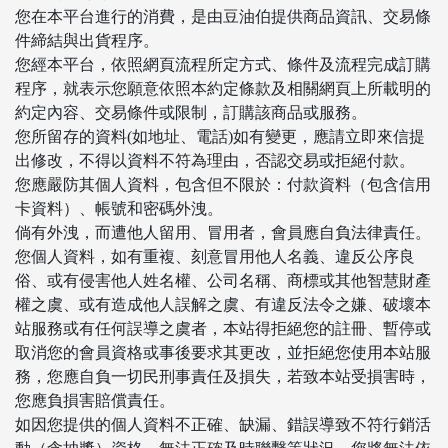
您在本平台進行的消費，是由豆油伯提供商品資訊、交易條
件締結與出貨程序。
您經本平台，依照網頁流程所定方式、條件及流程完成訂購
程序，就表示您願意依照本約定條款及相關網頁上所載明的
約定內容、交易條件或限制，訂購該商品或服務。
您所留存的資料(如地址、電話)如有變更，應請立即來信提
出修改，不得以資料不符為理由，否認交易或拒絕付款。
您應嚴防其個人資料，包含但不限於：付款資料（包含信用
卡資料）、帳號和密碼外洩。
倘有外洩，而遭他人留用、冒用者，會員應自負法律責任。
您個人資料，如有重複、刻意冒用他人名義、違反公序良
俗、或有侵害他人姓名權、公司名稱、商標或其他智慧財產
權之虞、或有造成他人誤解之虞、有違反法令之嫌、破壞本
站服務或有任何誤導之虞者，本站得拒絕您的註冊、暫停或
取消您的會員資格或事後要求其更改，並拒絕您使用本站服
務，您應自負一切民刑事責任及損失，若致本站受損害時，
您應負損害賠償責任。
如因您提供的個人資料不正確、缺漏、錯誤導致不符行銷活