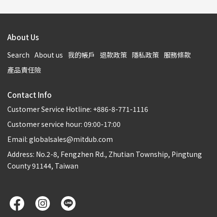
About Us
Search
About us
我的帳戶
退款政策
隱私政策
服務條款
產品責任險
Contact Info
Customer Service Hotline: +886-8-771-1116
Customer service hour: 09:00-17:00
Email: globalsales@mitdub.com
Address: No.2-8, Fengzhen Rd., Zhutian Township, Pingtung
County 91144, Taiwan