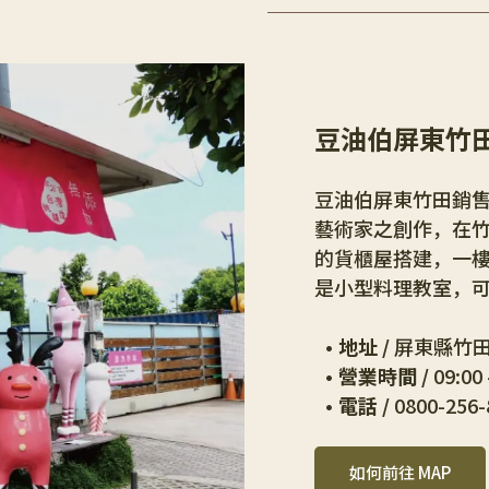
豆油伯屏東竹
豆油伯屏東竹田銷
藝術家之創作，在
的貨櫃屋搭建，一
是小型料理教室，
地址 / 
屏東縣竹田
營業時間 / 
09:00 
電話 / 
0800-256-
如何前往 MAP