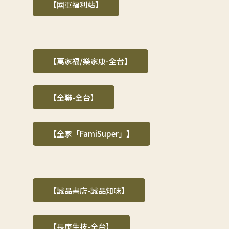
【國軍福利站】
【萬家福/樂家康-全台】
【全聯-全台】
【全家「FamiSuper」】
【誠品書店-誠品知味】
【長庚生技-全台】