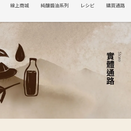
線上商城
純釀醬油系列
レシピ
購買通路