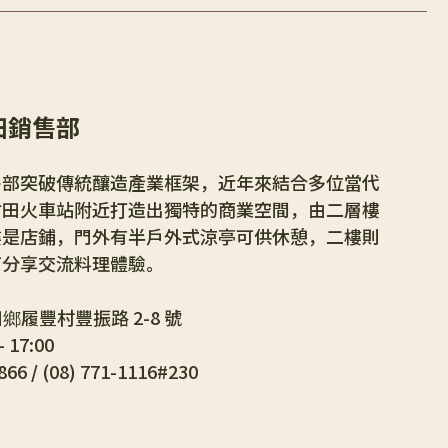
田銷售部
售部突破傳統釀造產業框架，近年來結合多位當代
竹田火車站附近打造出獨特的商業空間，由二層樓
樓是店鋪，門外有半戶外式涼亭可供休憩，二樓則
可分享交流料理體驗。
鄉履豐村豐振路 2-8 號
- 17:00
866
/
 (08) 771-1116#230