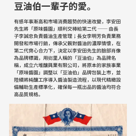
豆油伯一輩子的愛。
有感年事漸高和市場消費趨勢的快速改變，李安田
先生將「原味醬園」順利交棒給第二代 ── 由長
子李誠忠負責醬油生產管理；長女李明芳負責業務
開發和市場行銷，傳承父親對醬油的濃厚情懷，在
第二代齊心合力下，決定以李安田先生的臉部肖像
為品牌標識，用鄉里人稱的「豆油伯」為品牌名
稱，成立六堆釀興業有限公司，將原本的家族事業
「原味醬園」調整以「豆油伯」品牌包裝上市，並
陸續將純釀工序導入醬油製造流程，以現代精緻設
備輔助生產標準化，確保每一瓶出品的醬油均符合
高品質規格。