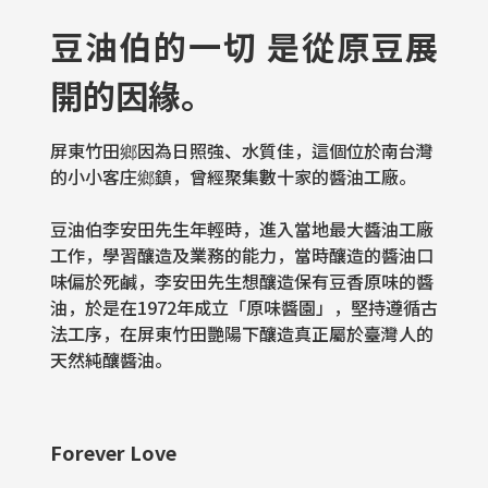
豆油伯的一切 是從原豆展
開的因緣。
屏東竹田鄉因為日照強、水質佳，這個位於南台灣
的小小客庄鄉鎮，曾經聚集數十家的醬油工廠。
豆油伯李安田先生年輕時，進入當地最大醬油工廠
工作，學習釀造及業務的能力，當時釀造的醬油口
味偏於死鹹，李安田先生想釀造保有豆香原味的醬
油，於是在1972年成立「原味醬園」，堅持遵循古
法工序，在屏東竹田艷陽下釀造真正屬於臺灣人的
天然純釀醬油。
Forever Love