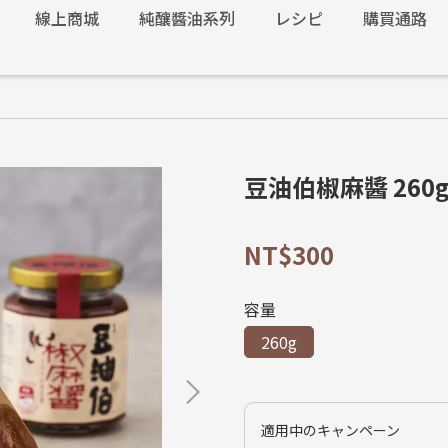
線上商城
純釀醬油系列
レシピ
購買通路
豆油伯椒麻醬 260
NT$300
容量
260g
適用中のキャンペーン