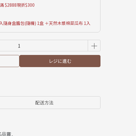
 $2888現折$300
6入隨身盒醬包(隨機) 1盒 ＋天然木漿棉菜瓜布 1入
レジに進む
配送方法
客品嘗。