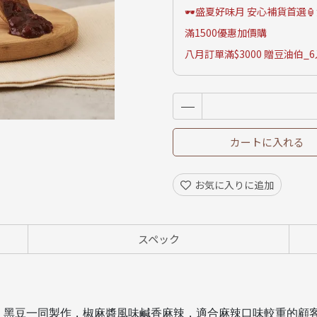
🕶️盛夏好味月 安心補貨首選🏮滿
滿1500優惠加價購
八月訂單滿$3000 贈豆油伯_
カートに入れる
お気に入りに追加
スペック
、黑豆一同製作，椒麻醬風味鹹香麻辣，適合麻辣口味較重的顧