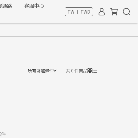
買通路
客服中心
TW ｜ TWD
所有篩選條件
共 0 件商品
條件