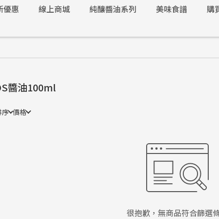
新優惠
線上商城
純釀醬油系列
美味食譜
購
OS醬油100ml
排序
價格
很抱歉，無商品符合篩選