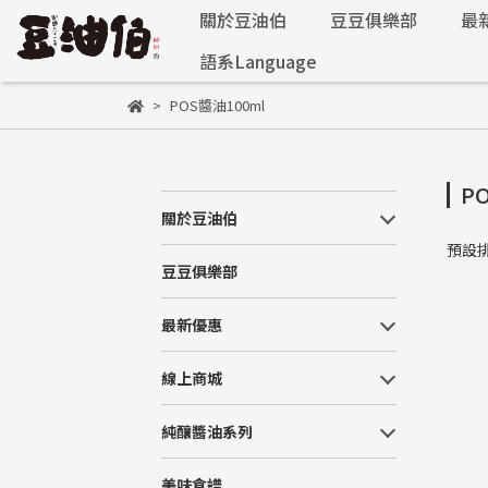
關於豆油伯
豆豆俱樂部
最
語系Language
POS醬油100ml
P
關於豆油伯
預設
豆豆俱樂部
最新優惠
線上商城
純釀醬油系列
美味食譜