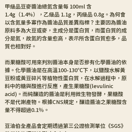
甲級品豆麥醬油總氮含量每 100ml 含 
1.4g（1.4%），乙級品 1.1g，丙級品 0.8g。為何會
以含氮量多寡作為醬油品質差異指標？主要因為醬油
原料多為大豆或麥，主成分是蛋白質，而蛋白質的成
分是氮，故氮的含量愈高，表示所含蛋白質愈多，品
質也相對好。
而果糖酸可用來判別醬油本身是否摻有化學醬油的依
據。化學醬油是在高溫100-130℃下，以鹽酸水解黃
豆粉或黃豆碎片等植物性蛋白質，在水解過程中，原
料中的糖與酸進行反應，產生果糖酸(levulinic 
acid)。而純釀造的醬油是利用微生物發酵，果糖酸
不是代謝產物。根據CNS規定，釀造醬油之果糖酸含
量不得超過0.1％。
豆油伯全產品會定期透過第三公證檢測單位《SGS》