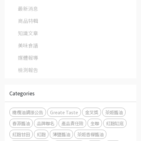
最新消息
商品特輯
知識文章
美味食譜
媒體報導
檢測報告
Categories
橄欖油調漲公告
Greate Taste
金叉獎
茶姬醬油
春源醬油
品牌聯名
產品責任險
全聯
紅麴缸底
紅麴甘田
紅麴
薄鹽醬油
茶姬香檬醬油