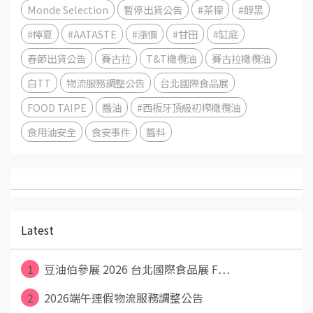
Monde Selection
暫停出貨公告
#茶檬
#醇黑
#檸夏
#AATASTE
#漲價
#甘田
#缸底
春節出貨公告
賽古拉
T&T橄欖油
賽古拉橄欖油
白TT
物流服務調整公告
台北國際食品展
FOOD TAIPE
醬油
#西板牙頂級初榨橄欖油
食用油安全
食安事件
醬料
Latest
1
豆油伯參展 2026 台北國際食品展 F⋯
2
2026端午連假物流服務調整公告