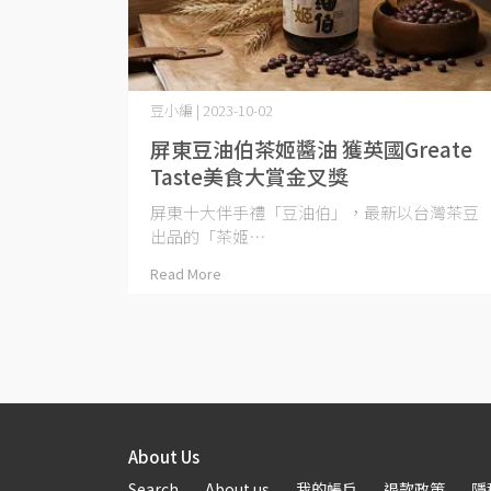
豆小編 | 2023-10-02
屏東豆油伯茶姬醬油 獲英國Greate
Taste美食大賞金叉獎
屏東十大伴手禮「豆油伯」，最新以台灣茶豆
出品的「茶姬⋯
Read More
About Us
Search
About us
我的帳戶
退款政策
隱