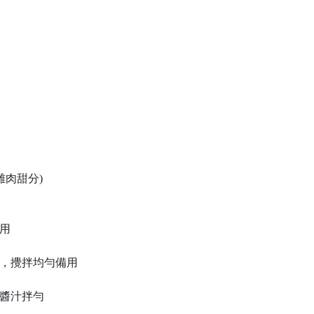
雞肉甜分)
用
汁，攪拌均勻備用
入醬汁拌勻