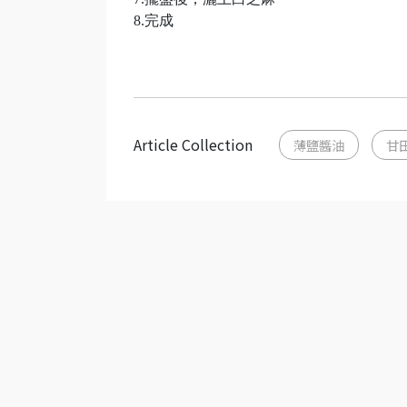
8.完成
Article Collection
薄鹽醬油
甘