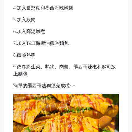
4.加入番茄糊和墨西哥辣椒醬
5.加入絞肉
6.加入高湯燉煮
7.加入T&T橄欖油煎香麵包
8.煎脆熱狗
9.依序將生菜、熱狗、肉醬、墨西哥辣椒和起司放
上麵包
簡單的墨西哥熱狗堡完成啦~~