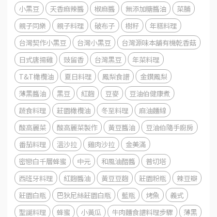
小黑豆
天香麻辣醬
椒麻醬
無添加糖醬油
菜脯
親子同樂
親子料理
破布子
樹籽
年糕料理
台灣契作小黑豆
台灣小黑豆
台灣源味本舖有機乾香菇
日式唐揚雞
豉留香
台灣黑豆
年菜料理
T&T橄欖油
夏日料理
鳳梨食譜
金鑽鳳梨
薄黑醬油
黑豆
紅麴
豆麥
豆油伯健康煮
蔬食料理
莊園橄欖油
冬至料理
麻油麵線
酸高麗菜
酸高麗菜製作
黃豆醬油
豆油伯隨手廚房
番茄料理
溫沙拉
雞肉沙拉
金美滿
密戀白千層蜂蜜
中元
和風油醋醬
普切塔
西班牙料理
紅麴醬油
黃豆豆麴
莊園粉瓶
辣豆瓣
莊園白瓶
巴狄尼絲莊園白瓶
藍瓶
烤魚
義式
聖誕料理
蜂蜜
小黃瓜
牛肉麵食譜料理步驟
薄黑