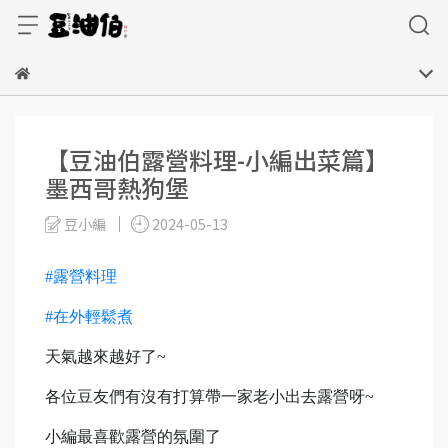
【豆油伯露營料理-小編出菜篇】
墨西哥熱狗堡
豆小編
2024-05-13
#露營料理
#在外輕鬆煮
天氣越來越好了~
各位豆友們有沒有打算帶一家老小出去露營呀~
小編最喜歡露營的氛圍了