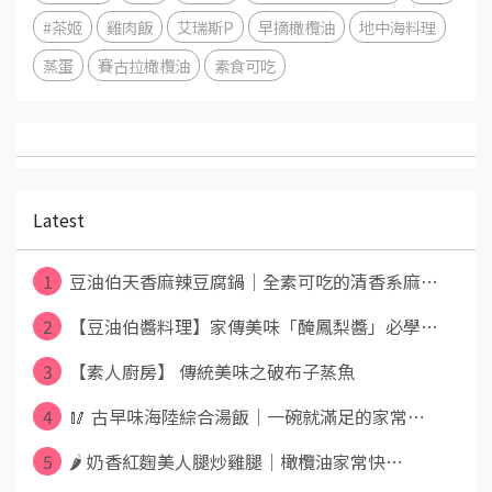
#茶姬
雞肉飯
艾瑞斯P
早摘橄欖油
地中海料理
蒸蛋
賽古拉橄欖油
素食可吃
Latest
1
豆油伯天香麻辣豆腐鍋｜全素可吃的清香系麻⋯
2
【豆油伯醬料理】家傳美味「醃鳳梨醬」必學⋯
3
【素人廚房】 傳統美味之破布子蒸魚
4
🥢 古早味海陸綜合湯飯｜一碗就滿足的家常⋯
5
🌶️ 奶香紅麴美人腿炒雞腿｜橄欖油家常快⋯