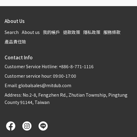
About Us
Search
About us
我的帳戶
退款政策
隱私政策
服務條款
產品責任險
Contact Info
Customer Service Hotline: +886-8-771-1116
Customer service hour: 09:00-17:00
Email: globalsales@mitdub.com
Address: No.2-8, Fengzhen Rd., Zhutian Township, Pingtung
County 91144, Taiwan