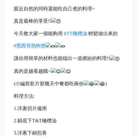
親近自然的同時還能吃自己煮的料理~
真是最棒的享受!!
今天教大家一個能夠用
#TT橄欖油
輕鬆做出來的
#墨西哥熱狗堡
讓你用簡單的材料也能端出一道繽紛的料理!!
真的是越看越餓~
(小編剪影片那幾天中餐都吃兩份
)
料理方法:
1.洋蔥切片備用
2.鍋底下T&T橄欖油
3.洋蔥下鍋煎香