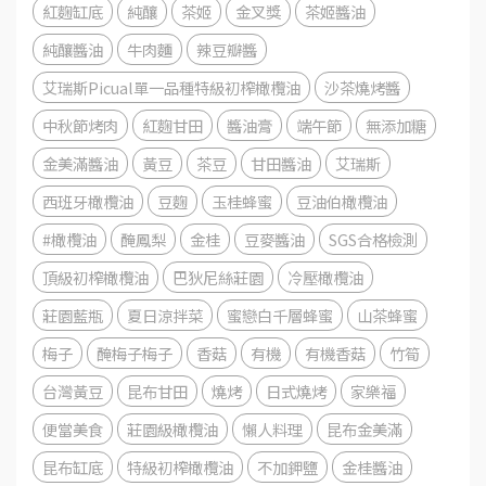
紅麴缸底
純釀
茶姬
金叉獎
茶姬醬油
純釀醬油
牛肉麵
辣豆瓣醬
艾瑞斯Picual單一品種特級初榨橄欖油
沙茶燒烤醬
中秋節烤肉
紅麴甘田
醬油膏
端午節
無添加糖
金美滿醬油
黃豆
茶豆
甘田醬油
艾瑞斯
西班牙橄欖油
豆麴
玉桂蜂蜜
豆油伯橄欖油
#橄欖油
醃鳳梨
金桂
豆麥醬油
SGS合格檢測
頂級初榨橄欖油
巴狄尼絲莊園
冷壓橄欖油
莊園藍瓶
夏日涼拌菜
蜜戀白千層蜂蜜
山茶蜂蜜
梅子
醃梅子梅子
香菇
有機
有機香菇
竹筍
台灣黃豆
昆布甘田
燒烤
日式燒烤
家樂福
便當美食
莊園級橄欖油
懶人料理
昆布金美滿
昆布缸底
特級初榨橄欖油
不加鉀鹽
金桂醬油