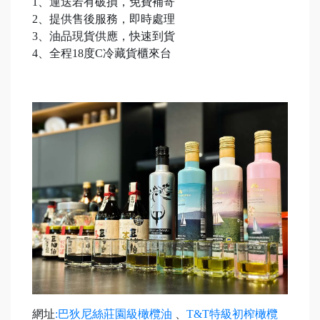
1、運送若有破損，免費補寄
2、提供售後服務，即時處理
3、油品現貨供應，快速到貨
4、全程18度C冷藏貨櫃來台
網址
:巴狄尼絲莊園級橄欖油
、
T&T特級初榨橄欖