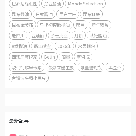
巴狄尼絲莊園
黑豆醬油
Monde Selection
昆布醬油
日式醬油
昆布甘田
昆布缸底
昆布金美滿
早摘初榨橄欖油
禮盒
新年禮盒
老四川
豆油伯
莎士比亞
月餅
茶姬醬油
#橄欖油
馬年禮盒
2026年
水果麵包
西班牙藝術家
Belin
限量
藝術瓶
現代街頭畢卡索
後新立體主義
限量藝術瓶
黑豆茶
台灣原生種小黑豆
最新記事