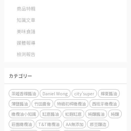
商品特輯
知識文章
美味食譜
媒體報導
檢測報告
カテゴリー
茶姬香檬醬油
Daniel Wong
city’super
檸夏醬油
薄鹽醬油
竹田農會
特級初榨橄欖油
西班牙橄欖油
橄欖油小知識
缸底醬油
紅麴缸底
純釀醬油
純釀
莊園橄欖油
T&T橄欖油
AA無添加
原豆釀造