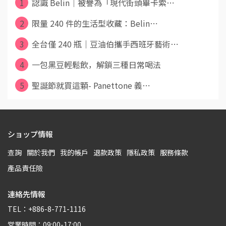
1
認識 Belin｜被譽為「現代街頭畢卡索⋯
2
限量 240 件的生活型收藏：Belin⋯
3
全台僅 240 瓶｜豆油伯攜手西班牙藝術⋯
4
一包黑豆輕鬆飲，解鎖三種日常喝法
5
聖誕節就買這顆- Panettone 義⋯
ショップ情報
查詢
關於我們
我的帳戶
退款政策
隱私政策
服務條款
產品責任險
連絡先情報
TEL：+886-8-771-1116
営業時間：09:00-17:00