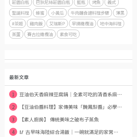
莊園白瓶
巴狄尼絲莊園白瓶
藍瓶
烤魚
義式
聖誕料理
蜂蜜
小黃瓜
牛肉麵食譜料理步驟
薄黑
#茶姬
雞肉飯
艾瑞斯P
早摘橄欖油
地中海料理
蒸蛋
賽古拉橄欖油
素食可吃
最新文章
1
豆油伯天香麻辣豆腐鍋｜全素可吃的清香系麻⋯
2
【豆油伯醬料理】家傳美味「醃鳳梨醬」必學⋯
3
【素人廚房】 傳統美味之破布子蒸魚
4
🥢 古早味海陸綜合湯飯｜一碗就滿足的家常⋯