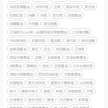
茶姬香檬醬油
涼拌料理
豆腐
客家料理
黑豆豉
紅麴缸底
純釀
茶姬
金叉獎
茶姬醬油
純釀醬油
牛肉麵
辣豆瓣醬
艾瑞斯Picual單一品種特級初榨橄欖油
沙茶燒烤醬
中秋節烤肉
紅麴甘田
醬油膏
端午節
無添加糖
金美滿醬油
黃豆
茶豆
甘田醬油
艾瑞斯
西班牙橄欖油
豆麴
玉桂蜂蜜
豆油伯橄欖油
#橄欖油
醃鳳梨
金桂
豆麥醬油
SGS合格檢測
頂級初榨橄欖油
巴狄尼絲莊園
冷壓橄欖油
莊園藍瓶
夏日涼拌菜
蜜戀白千層蜂蜜
山茶蜂蜜
梅子
醃梅子梅子
香菇
有機
有機香菇
竹筍
台灣黃豆
昆布甘田
燒烤
日式燒烤
家樂福
便當美食
莊園級橄欖油
懶人料理
昆布金美滿