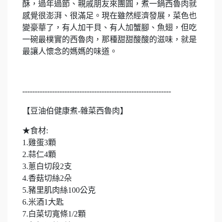
酥，過年過節、親戚朋友來團圓，煮一鍋西魯肉就
感覺很澎湃、很滿足。現在雖然經濟發展，菜色也
變豪華了，有人加干貝、有人加蟹腳、魚翅，但吃
一碗最樸實的西魯肉，那種甜甜酸酸的滋味，就是
最讓人懷念的媽媽的味道。
------------------------------------------------------------
【豆油伯健康煮-雜菜西魯肉】
★食材:
1.雞蛋3顆
2.蒜仁4顆
3.蔥白切段2支
4.香菇切絲2朵
5.豬里肌肉絲100公克
6.米酒1大匙
7.白菜切寬條1/2顆