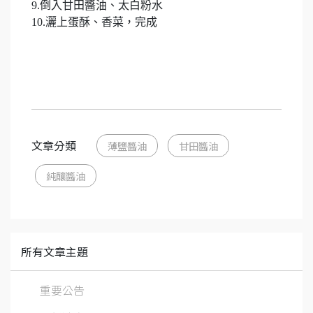
9.倒入甘田醬油、太白粉水
10.灑上蛋酥、香菜，完成
文章分類
薄鹽醬油
甘田醬油
純釀醬油
所有文章主題
重要公告