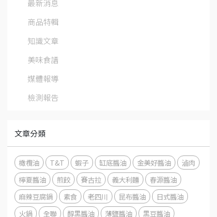
最新消息
商品特輯
知識文章
美味食譜
媒體報導
檢測報告
文章分類
橄欖油
T&T
蝦子
缸底醬油
金美好醬油
滷肉
檸夏醬油
煎餃
賽古拉
義大利麵
春源醬油
麻辣豆腐鍋
素食
老四川
昆布醬油
日式醬油
火鍋
全聯
醇黑醬油
薄鹽醬油
黑豆醬油