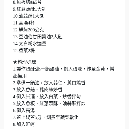
8.魚板切絲5片
9.紅蔥頭酥1大匙
10.油蒜酥1大匙
11.高湯4杯
12.鮮蚵200公克
13.豆油伯甘田醬油2大匙
14.太白粉水適量
15.香菜2株
★料理步驟
1.製作蛋酥:起一鍋熱油，倒入蛋液，炸至金黃，撈
起備用
2.準備一鍋油，放入蒜仁、蔥白煸香
3.放入香菇、豬肉絲炒香
4.倒入米酒，放入白菜，炒香拌勻
5.放入魚板、紅蔥頭酥、油蒜酥拌炒
6.倒入高湯
7.蓋上鍋蓋5分，燜煮至蔬菜軟化
8.加入鮮蚵