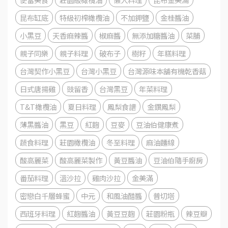
昆布缸底
特級初榨橄欖油
不加鉀鹽
金桂醬油
小黑豆
天香麻辣醬
椒麻醬
無添加糖醬油
菜脯
親子同樂
親子料理
破布子
樹籽
年糕料理
台灣契作小黑豆
台灣小黑豆
台灣源味本舖有機乾香菇
日式唐揚雞
豉留香
台灣黑豆
年菜料理
T&T橄欖油
夏日料理
鳳梨食譜
金鑽鳳梨
薄黑醬油
黑豆
紅麴
豆麥
豆油伯健康煮
蔬食料理
莊園橄欖油
冬至料理
麻油麵線
酸高麗菜
酸高麗菜製作
黃豆醬油
豆油伯隨手廚房
番茄料理
溫沙拉
雞肉沙拉
金美滿
密戀白千層蜂蜜
中元
和風油醋醬
普切塔
西班牙料理
紅麴醬油
黃豆豆麴
莊園粉瓶
辣豆瓣