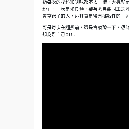
奶每次的配料和調味都不太一樣，大概就
粉」，一樣是米食類，卻有著異曲同工之
會拿筷子的人，這其實是蠻有挑戰性的一
可是每次在麵攤前，還是會猶豫一下，粄
想為難自己XDD