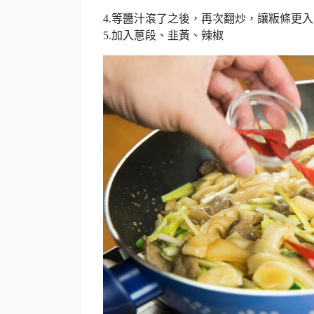
4.等醬汁滾了之後，再次翻炒，讓粄條更入
5.加入蔥段、韭黃、辣椒