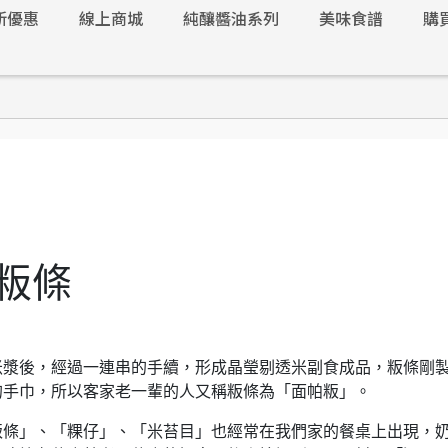
新優惠
線上商城
純釀醬油系列
美味食譜
購
粄條
米漿後，經過一連串的手續，形成晶瑩剔透米副食成品，粄條剛
的手巾，所以客家老一輩的人又稱粄條為「面帕粄」。
粄條」、「粿仔」、「米苔目」也經常在我們家的餐桌上出現，