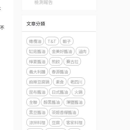
檢測報告
不
文章分類
不
橄欖油
T&T
蝦子
缸底醬油
金美好醬油
滷肉
檸夏醬油
煎餃
賽古拉
義大利麵
春源醬油
麻辣豆腐鍋
素食
老四川
昆布醬油
日式醬油
火鍋
全聯
醇黑醬油
薄鹽醬油
黑豆醬油
茶姬香檬醬油
涼拌料理
豆腐
客家料理