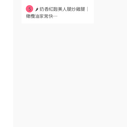
5
🌶️ 奶香紅麴美人腿炒雞腿｜
橄欖油家常快⋯