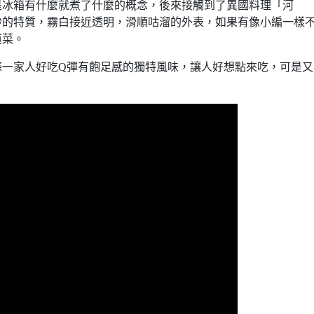
是冰箱有什麼就煮了什麼的概念，後來接觸到了異國料理「河
妙的特質，霧白接近透明，滑順咕溜的外表，如果有像小編一樣
道菜。
條一家人好吃Q彈有飽足感的獨特風味，讓人好想點來吃，可是又