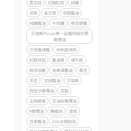
黑豆豉
紅麴缸底
純釀
茶姬
金叉獎
茶姬醬油
純釀醬油
牛肉麵
辣豆瓣醬
艾瑞斯Picual單一品種特級初榨
橄欖油
沙茶燒烤醬
中秋節烤肉
紅麴甘田
醬油膏
端午節
無添加糖
金美滿醬油
黃豆
茶豆
甘田醬油
艾瑞斯
西班牙橄欖油
豆麴
玉桂蜂蜜
豆油伯橄欖油
#橄欖油
醃鳳梨
金桂
豆麥醬油
SGS合格檢測