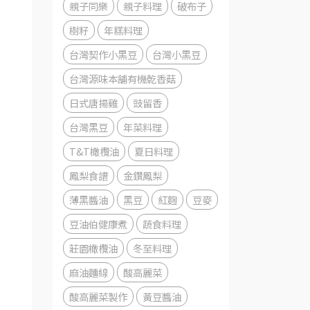
親子同樂
親子料理
破布子
樹籽
年糕料理
台灣契作小黑豆
台灣小黑豆
台灣源味本舖有機乾香菇
日式唐揚雞
豉留香
台灣黑豆
年菜料理
T&T橄欖油
夏日料理
鳳梨食譜
金鑽鳳梨
薄黑醬油
黑豆
紅麴
豆麥
豆油伯健康煮
蔬食料理
莊園橄欖油
冬至料理
麻油麵線
酸高麗菜
酸高麗菜製作
黃豆醬油