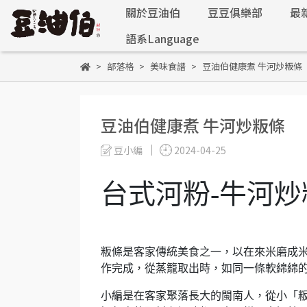
關於豆油伯
豆豆俱樂部
最
語系Language
部落格
美味食譜
豆油伯健康煮 牛河炒粄條
豆油伯健康煮 牛河炒粄條
豆小編
2024-04-25
台式河粉-牛河炒
粄條是客家傳統美食之一，以在來米磨成
作完成，從蒸籠取出時，如同一條軟綿綿
小編是在客家聚落長大的閩南人，從小「