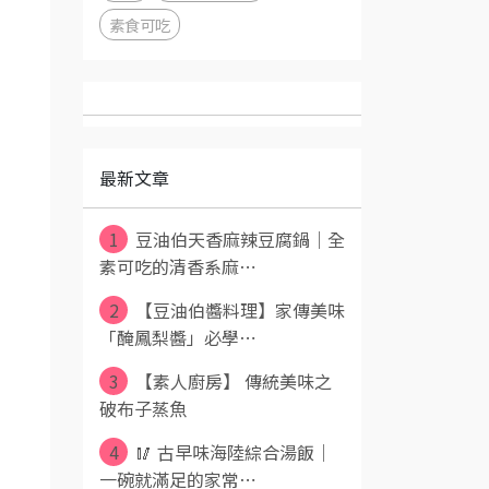
素食可吃
最新文章
1
豆油伯天香麻辣豆腐鍋｜全
素可吃的清香系麻⋯
2
【豆油伯醬料理】家傳美味
「醃鳳梨醬」必學⋯
3
【素人廚房】 傳統美味之
破布子蒸魚
4
🥢 古早味海陸綜合湯飯｜
一碗就滿足的家常⋯