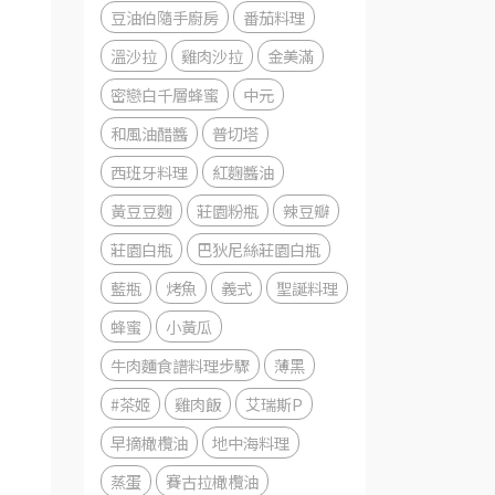
豆油伯隨手廚房
番茄料理
溫沙拉
雞肉沙拉
金美滿
密戀白千層蜂蜜
中元
和風油醋醬
普切塔
西班牙料理
紅麴醬油
黃豆豆麴
莊園粉瓶
辣豆瓣
莊園白瓶
巴狄尼絲莊園白瓶
藍瓶
烤魚
義式
聖誕料理
蜂蜜
小黃瓜
牛肉麵食譜料理步驟
薄黑
#茶姬
雞肉飯
艾瑞斯P
早摘橄欖油
地中海料理
蒸蛋
賽古拉橄欖油