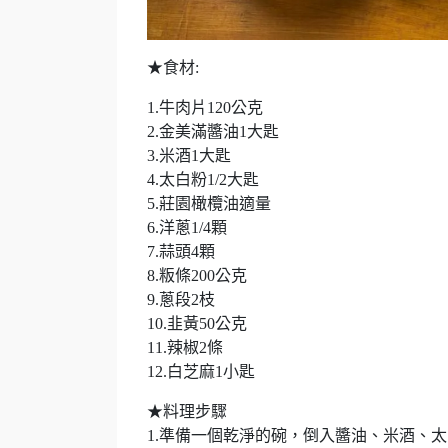
★食材:
1.牛肉片120公克
2.金美滿醬油1大匙
3.米酒1大匙
4.太白粉1/2大匙
5.莊園橄欖油適量
6.洋蔥1/4顆
7.蒜頭4顆
8.粄條200公克
9.蔥段2枝
10.韭黃50公克
11.辣椒2條
12.白芝麻1小匙
★料理步驟
1.準備一個乾淨的碗，倒入醬油、米酒、