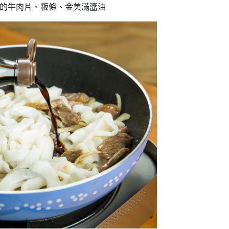
好的牛肉片、粄條、金美滿醬油