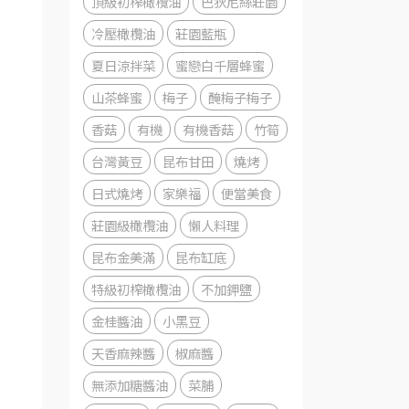
頂級初榨橄欖油
巴狄尼絲莊園
冷壓橄欖油
莊園藍瓶
夏日涼拌菜
蜜戀白千層蜂蜜
山茶蜂蜜
梅子
醃梅子梅子
香菇
有機
有機香菇
竹筍
台灣黃豆
昆布甘田
燒烤
日式燒烤
家樂福
便當美食
莊園級橄欖油
懶人料理
昆布金美滿
昆布缸底
特級初榨橄欖油
不加鉀鹽
金桂醬油
小黑豆
天香麻辣醬
椒麻醬
無添加糖醬油
菜脯