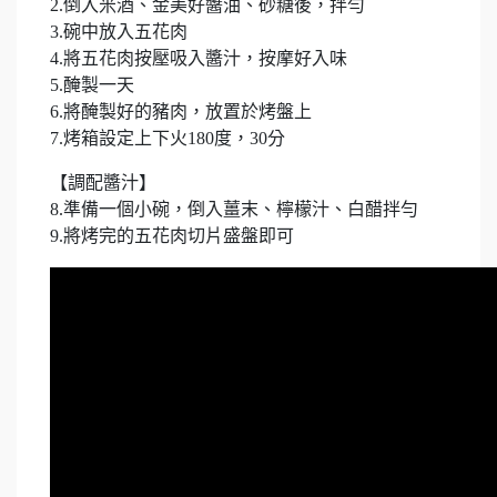
2.倒入米酒、金美好醬油、砂糖後，拌勻
3.碗中放入五花肉
4.將五花肉按壓吸入醬汁，按摩好入味
5.醃製一天
6.將醃製好的豬肉，放置於烤盤上
7.烤箱設定上下火180度，30分
【調配醬汁】
8.準備一個小碗，倒入薑末、檸檬汁、白醋拌勻
9.將烤完的五花肉切片盛盤即可