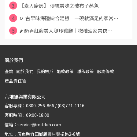
3
【素人廚房】 傳統美味之破布子蒸魚
4
🥢 古早味海陸綜合湯飯｜一碗就滿足的家常⋯
5
🌶️ 奶香紅麴美人腿炒雞腿｜橄欖油家常快⋯
關於我們
查詢
關於我們
我的帳戶
退款政策
隱私政策
服務條款
產品責任險
六堆釀興業有限公司
客服專線：0800-256-866 / (08)771-1116
客服時間：09:00-18:00
信箱：service@mitdub.com
地址：屏東縣竹田鄉履豐村豐振路2-8號