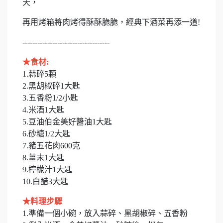
天，
再用烤箱將肉烤得酥酥脆脆，經典下酒菜再添一道!
-----------------------------------
★食材:
1.蒜碎5顆
2.黑胡椒碎1大匙
3.五香粉1/2小匙
4.米酒1大匙
5.豆油伯金美好醬油1大匙
6.砂糖1/2大匙
7.豬五花肉600克
8.薑末1大匙
9.檸檬汁1大匙
10.白醋3大匙
★料理步驟
1.準備一個小碗，放入蒜碎、黑胡椒碎、五香粉