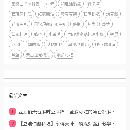
密戀白千層蜂蜜
中元
和風油醋醬
普切塔
西班牙料理
紅麴醬油
黃豆豆麴
莊園粉瓶
辣豆瓣
莊園白瓶
巴狄尼絲莊園白瓶
藍瓶
烤魚
義式
聖誕料理
蜂蜜
小黃瓜
牛肉麵食譜料理步驟
薄黑
#茶姬
雞肉飯
艾瑞斯P
早摘橄欖油
地中海料理
蒸蛋
賽古拉橄欖油
素食可吃
最新文章
1
豆油伯天香麻辣豆腐鍋｜全素可吃的清香系麻⋯
2
【豆油伯醬料理】家傳美味「醃鳳梨醬」必學⋯