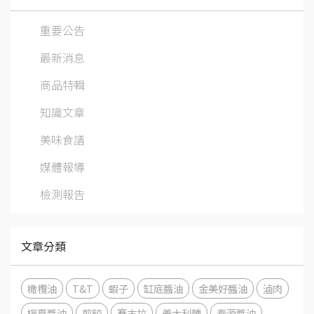
重要公告
最新消息
商品特輯
知識文章
美味食譜
媒體報導
檢測報告
文章分類
橄欖油
T&T
蝦子
缸底醬油
金美好醬油
滷肉
檸夏醬油
煎餃
賽古拉
義大利麵
春源醬油