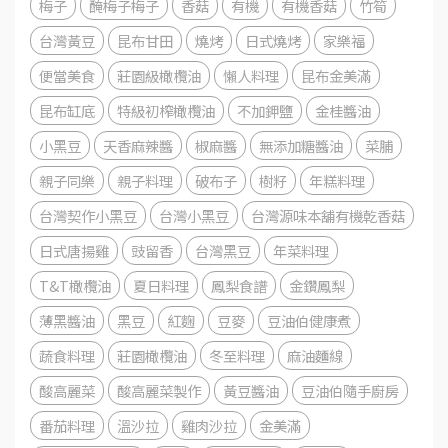
梅子
醃梅子梅子
香菇
有機
有機香菇
竹筍
台灣黃豆
昆布甘田
燒烤
日式燒烤
家樂福
便當美食
莊園級橄欖油
懶人料理
昆布金美滿
昆布缸底
特級初榨橄欖油
不加鉀鹽
金桂醬油
小黑豆
天香麻辣醬
椒麻醬
無添加糖醬油
菜脯
親子同樂
親子料理
破布子
樹籽
年糕料理
台灣契作小黑豆
台灣小黑豆
台灣源味本舖有機乾香菇
日式唐揚雞
豉留香
台灣黑豆
年菜料理
T&T橄欖油
夏日料理
鳳梨食譜
金鑽鳳梨
薄黑醬油
黑豆
紅麴
豆麥
豆油伯健康煮
蔬食料理
莊園橄欖油
冬至料理
麻油麵線
酸高麗菜
酸高麗菜製作
黃豆醬油
豆油伯隨手廚房
番茄料理
溫沙拉
雞肉沙拉
金美滿