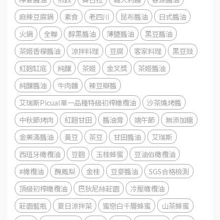
麻辣豆腐鍋
素食
老四川
昆布醬油
日式醬油
火鍋
全聯
醇黑醬油
薄鹽醬油
黑豆醬油
茶姬香檬醬油
涼拌料理
豆腐
客家料理
黑豆豉
紅麴缸底
純釀
茶姬
金叉獎
茶姬醬油
純釀醬油
牛肉麵
辣豆瓣醬
艾瑞斯Picual單一品種特級初榨橄欖油
沙茶燒烤醬
中秋節烤肉
紅麴甘田
醬油膏
端午節
無添加糖
金美滿醬油
黃豆
茶豆
甘田醬油
艾瑞斯
西班牙橄欖油
豆麴
玉桂蜂蜜
豆油伯橄欖油
#橄欖油
醃鳳梨
金桂
豆麥醬油
SGS合格檢測
頂級初榨橄欖油
巴狄尼絲莊園
冷壓橄欖油
莊園藍瓶
夏日涼拌菜
蜜戀白千層蜂蜜
山茶蜂蜜