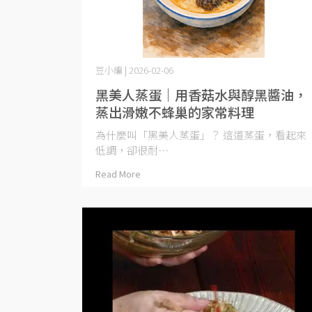
豆小編 | 2026-02-06
黑美人蒸蛋｜用香菇水與醇黑醬油，
蒸出滑嫩不蜂巢的家常料理
為什麼叫「黑美人蒸蛋」？ 這道蒸蛋，看起來
低調，卻很耐⋯
Read More