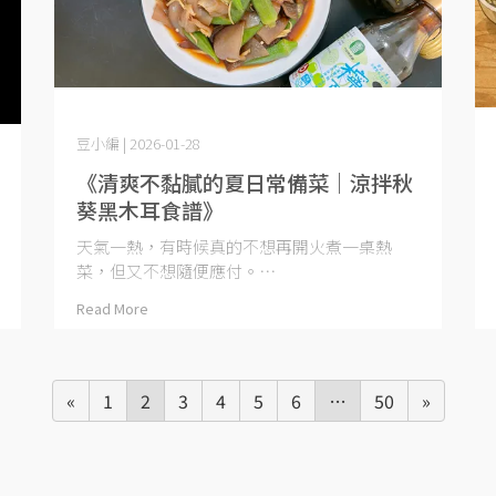
豆小編 | 2026-01-28
《清爽不黏膩的夏日常備菜｜涼拌秋
葵黑木耳食譜》
天氣一熱，有時候真的不想再開火煮一桌熱
菜，但又不想隨便應付。⋯
Read More
«
1
2
3
4
5
6
…
50
»