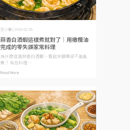
豆小編 | 2026-02-05
蒜香白酒蝦這樣煮就對了｜用橄欖油
完成的零失誤家常料理
為什麼這道蒜香白酒蝦，看起來簡單卻不能亂
煮？ 有些料理⋯
Read More