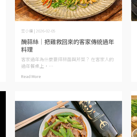
豆小編 | 2026-02-05
醃蒜絲｜把雞救回來的客家傳統過年
料理
客家過年為什麼要拜蒜苗與芹菜？ 在客家人的
過年餐桌上，⋯
Read More