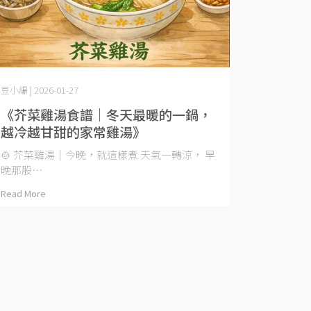
豆小編 | 2026-01-27
《芥菜雞湯食譜｜冬天最暖的一鍋，
越冷越甘甜的家常雞湯》
🍲 芥菜雞湯｜今晚，就這樣煮 天氣一轉涼， 早
晚那股⋯
Read More