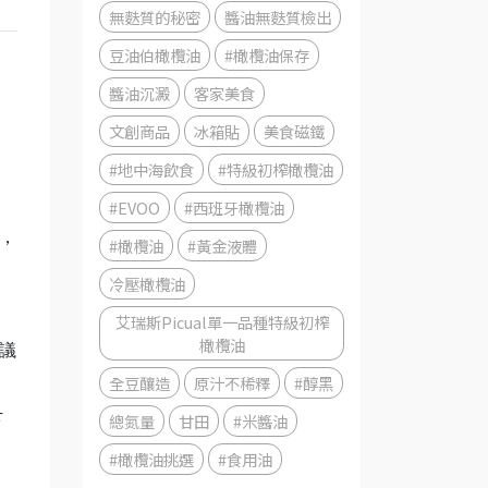
無麩質的秘密
醬油無麩質檢出
豆油伯橄欖油
#橄欖油保存
醬油沉澱
客家美食
文創商品
冰箱貼
美食磁鐵
#地中海飲食
#特級初榨橄欖油
#EVOO
#西班牙橄欖油
，
#橄欖油
#黃金液體
冷壓橄欖油
艾瑞斯Picual單一品種特級初榨
橄欖油
議
全豆釀造
原汁不稀釋
#醇黑
總氮量
甘田
#米醬油
下
#橄欖油挑選
#食用油