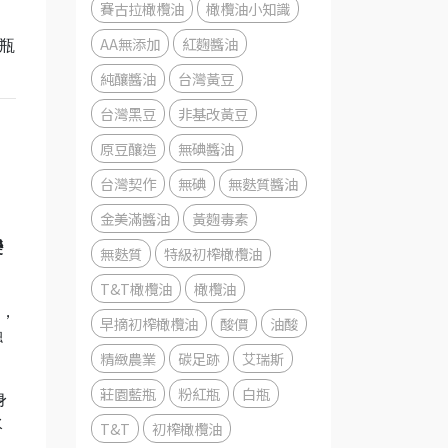
賽古拉橄欖油
橄欖油小知識
AA無添加
紅麴醬油
瓶
純釀醬油
台灣黃豆
台灣黑豆
非基改黃豆
原豆釀造
無碘醬油
台灣契作
無碘
無麩質醬油
金美滿醬油
黃麴毒素
變
無麩質
特級初榨橄欖油
T&T橄欖油
橄欖油
時，
早摘初榨橄欖油
酸價
油酸
融
精緻農業
碳足跡
艾瑞斯
莊園藍瓶
粉紅瓶
白瓶
身
水
T&T
初榨橄欖油