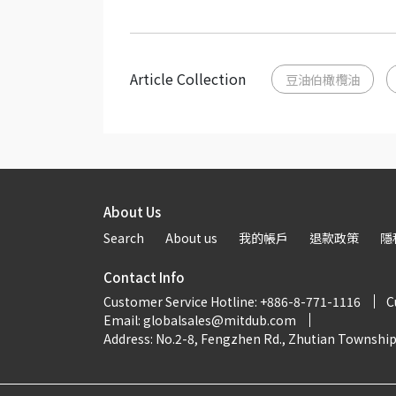
Article Collection
豆油伯橄欖油
About Us
Search
About us
我的帳戶
退款政策
隱
Contact Info
Customer Service Hotline: +886-8-771-1116
C
Email: globalsales@mitdub.com
Address: No.2-8, Fengzhen Rd., Zhutian Townshi