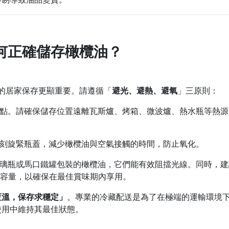
何正確儲存橄欖油？
的居家保存更顯重要。請遵循「
避光、避熱、避氧
」三原則：
點。請確保儲存位置遠離瓦斯爐、烤箱、微波爐、熱水瓶等熱源
刻旋緊瓶蓋，減少橄欖油與空氣接觸的時間，防止氧化。
璃瓶或馬口鐵罐包裝的橄欖油，它們能有效阻擋光線。同時，建
的容量，以確保在最佳賞味期內享用。
恆溫，保存求穩定」
。專業的冷藏配送是為了在極端的運輸環境
使用中維持其最佳狀態。