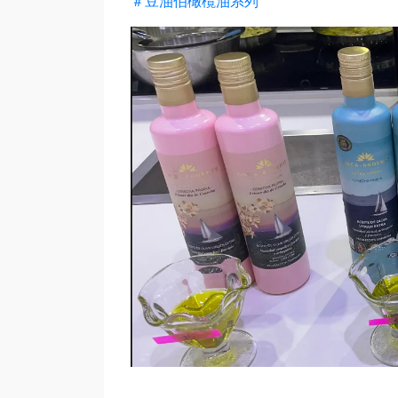
＃豆油伯橄欖油系列