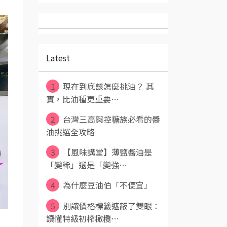
Latest
1
現在到底該怎麼挑油？ 其
實，比油種更重要⋯
2
台灣三高與控糖族必看的醬
油挑選全攻略
3
【風味講堂】薄鹽醬油是
「變稀」還是「變強⋯
4
為什麼豆油伯「不便宜」
5
別讓價格標籤遮蔽了雙眼：
讀懂特級初榨橄欖⋯