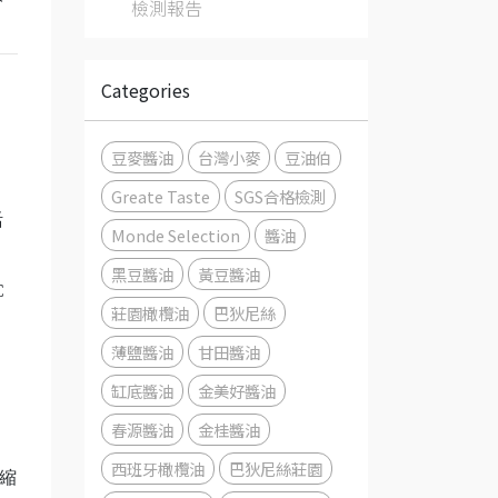
檢測報告
Categories
豆麥醬油
台灣小麥
豆油伯
Greate Taste
SGS合格檢測
活
Monde Selection
醬油
黑豆醬油
黃豆醬油
C
莊園橄欖油
巴狄尼絲
薄鹽醬油
甘田醬油
。
缸底醬油
金美好醬油
春源醬油
金桂醬油
西班牙橄欖油
巴狄尼絲莊園
縮