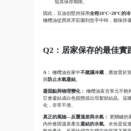
短其保存期限。
因此，豆油伯堅持採用
全程18°C~20°C的
橄欖油從西班牙莊園到您手中時，都保持
Q2：居家保存的最佳實
A：
橄欖油在家中
不建議冷藏
，應放置於
與
防止水氣凝結
。
凝固點與物理變化：
橄欖油富含單元不飽和
它會凝結成白色固態或出現絮狀結晶。這
化，非常不便。
真正的風險—反覆溫差與水氣：
更關鍵的
內外會因溫差產生
凝結的水氣
。水份是促
氣的產生，反而比儲存在穩定的室溫下更