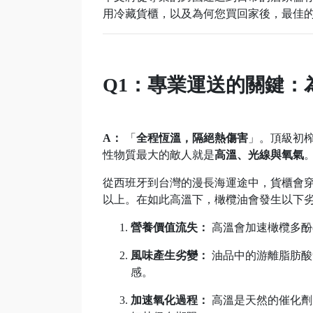
用冷藏貨櫃，以及為何您買回家後，最佳
Q1：專業運送的關鍵：
A：
「
全程恆溫，隔絕熱傷害
」。頂級初
性物質最大的敵人就是
高溫、光線與氧氣
從西班牙到台灣的漫長海運途中，貨櫃會穿
以上。在如此高溫下，橄欖油會發生以下
營養價值流失：
高溫會加速橄欖多酚(P
風味產生劣變：
油品中的游離脂肪酸
感。
加速氧化過程：
高溫是天然的催化劑