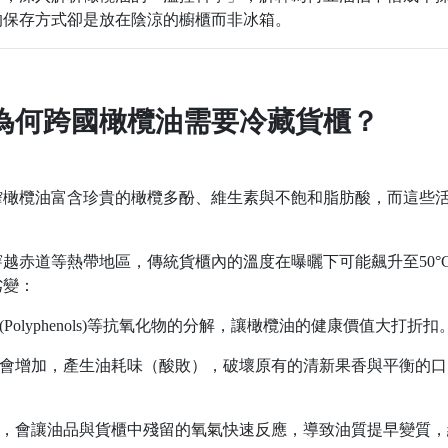
的保存方式卻是放在陰涼的櫥櫃而非冰箱。
為何跨國橄欖油需要冷藏貨櫃？
榨橄欖油富含珍貴的橄欖多酚、維生素與不飽和脂肪酸，而這些
。
越赤道等熱帶地區，傳統貨櫃內的溫度在曝曬下可能飆升至50°
劣變：
olyphenols)等抗氧化物的分解，讓橄欖油的健康價值大打折扣
會增加，產生油耗味（酸敗），破壞原有的清新果香與平衡的口
，會讓油品與貨櫃中殘留的氧氣快速反應，導致油質提早變質，