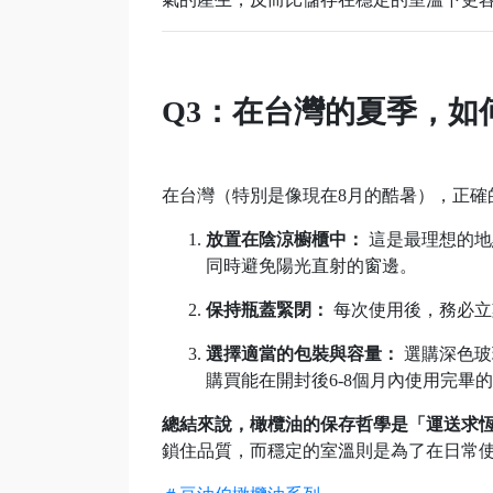
Q3：在台灣的夏季，如
在台灣（特別是像現在8月的酷暑），正確
放置在陰涼櫥櫃中：
這是最理想的地
同時避免陽光直射的窗邊。
保持瓶蓋緊閉：
每次使用後，務必立
選擇適當的包裝與容量：
選購深色玻
購買能在開封後6-8個月內使用完畢
總結來說，橄欖油的保存哲學是「運送求
鎖住品質，而穩定的室溫則是為了在日常