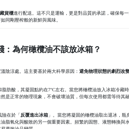
冷藏貨櫃
進行配送。這不只是運輸，更是對品質的承諾，確保每一
著如同剛壓榨般的新鮮與風味。
踐：為何橄欖油不該放冰箱？
室溫陰涼處。這主要基於兩大科學原因：
避免物理狀態的劇烈改
脂肪酸，其凝固點約在7°C左右。當您將橄欖油放入冰箱冷藏
雖然是正常的物理現象，不會破壞油質，但每次使用都需等待其
風險在於「
反覆進出冰箱
」。當您將凝固的橄欖油取出退冰，瓶
進油脂氧化與酸敗的另一個重要因素。頻繁的固態、液態轉換與
容易導致油品變質。