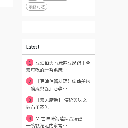
素食可吃
Latest
1
豆油伯天香麻辣豆腐鍋｜全
素可吃的清香系麻⋯
2
【豆油伯醬料理】家傳美味
「醃鳳梨醬」必學⋯
3
【素人廚房】 傳統美味之
破布子蒸魚
4
🥢 古早味海陸綜合湯飯｜
一碗就滿足的家常⋯