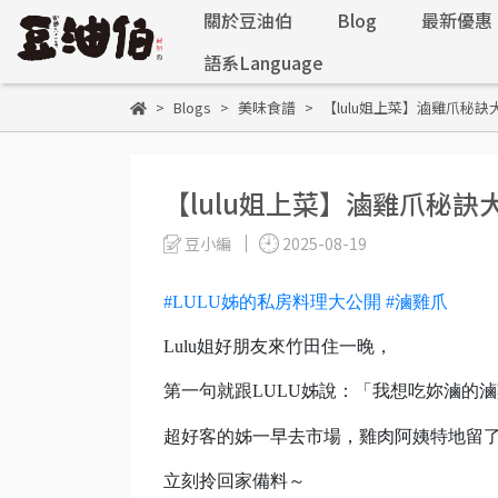
關於豆油伯
Blog
最新優惠
語系Language
Blogs
美味食譜
【lulu姐上菜】滷雞爪秘訣
【lulu姐上菜】滷雞爪秘訣
豆小編
2025-08-19
#LULU姊的私房料理大公開
#滷雞爪
Lulu姐好朋友來竹田住一晚，
第一句就跟LULU姊說：「我想吃妳滷的
超好客的姊一早去市場，雞肉阿姨特地留了
立刻拎回家備料～