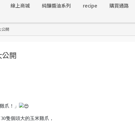
線上商城
純釀醬油系列
recipe
購買通路
大公開
大公開
滷雞爪！」
30隻個頭大的玉米雞爪，