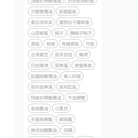
頂級初榨橄欖油
巴狄尼絲莊園
冷壓橄欖油
莊園藍瓶
夏日涼拌菜
蜜戀白千層蜂蜜
山茶蜂蜜
梅子
醃梅子梅子
香菇
有機
有機香菇
竹筍
台灣黃豆
昆布甘田
燒烤
日式燒烤
家樂福
便當美食
莊園級橄欖油
懶人料理
昆布金美滿
昆布缸底
特級初榨橄欖油
不加鉀鹽
金桂醬油
小黑豆
天香麻辣醬
椒麻醬
無添加糖醬油
菜脯