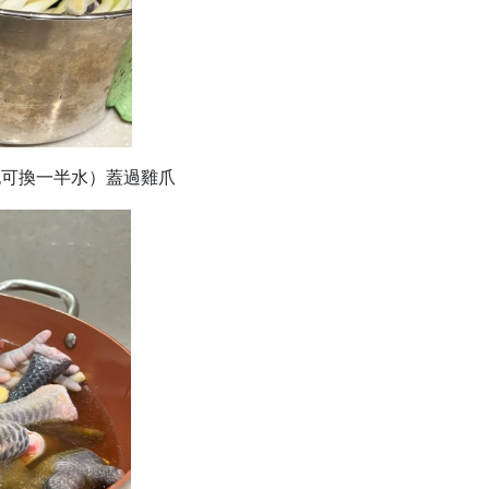
也可換一半水）蓋過雞爪