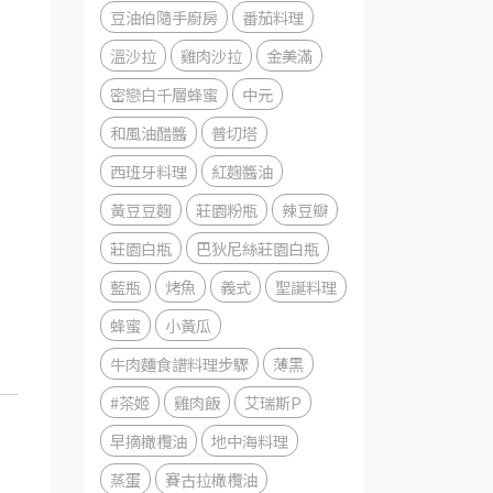
豆油伯隨手廚房
番茄料理
溫沙拉
雞肉沙拉
金美滿
密戀白千層蜂蜜
中元
和風油醋醬
普切塔
西班牙料理
紅麴醬油
黃豆豆麴
莊園粉瓶
辣豆瓣
莊園白瓶
巴狄尼絲莊園白瓶
藍瓶
烤魚
義式
聖誕料理
蜂蜜
小黃瓜
牛肉麵食譜料理步驟
薄黑
#茶姬
雞肉飯
艾瑞斯P
早摘橄欖油
地中海料理
蒸蛋
賽古拉橄欖油