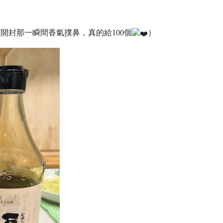
剛開封那一瞬間香氣撲鼻，真的給100個
）