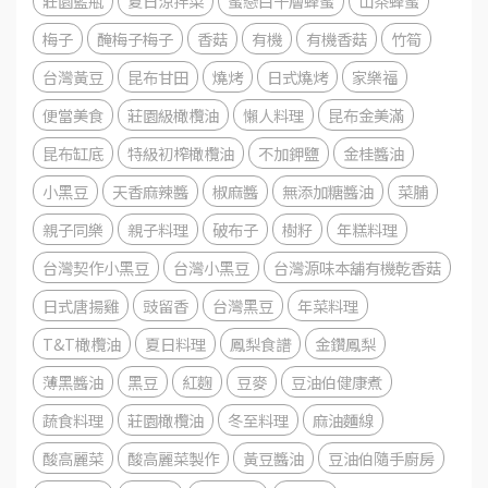
莊園藍瓶
夏日涼拌菜
蜜戀白千層蜂蜜
山茶蜂蜜
梅子
醃梅子梅子
香菇
有機
有機香菇
竹筍
台灣黃豆
昆布甘田
燒烤
日式燒烤
家樂福
便當美食
莊園級橄欖油
懶人料理
昆布金美滿
昆布缸底
特級初榨橄欖油
不加鉀鹽
金桂醬油
小黑豆
天香麻辣醬
椒麻醬
無添加糖醬油
菜脯
親子同樂
親子料理
破布子
樹籽
年糕料理
台灣契作小黑豆
台灣小黑豆
台灣源味本舖有機乾香菇
日式唐揚雞
豉留香
台灣黑豆
年菜料理
T&T橄欖油
夏日料理
鳳梨食譜
金鑽鳳梨
薄黑醬油
黑豆
紅麴
豆麥
豆油伯健康煮
蔬食料理
莊園橄欖油
冬至料理
麻油麵線
酸高麗菜
酸高麗菜製作
黃豆醬油
豆油伯隨手廚房