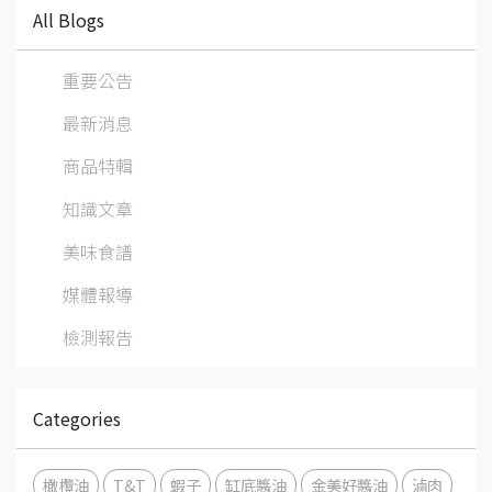
All Blogs
重要公告
最新消息
商品特輯
知識文章
美味食譜
媒體報導
檢測報告
Categories
橄欖油
T&T
蝦子
缸底醬油
金美好醬油
滷肉