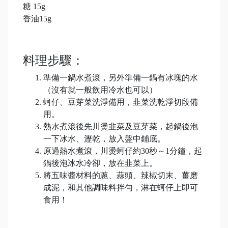
糖 15g
香油15g
料理步驟：
準備一鍋水煮滾，另外準備一鍋有冰塊的水
（沒有就一般飲用冷水也可以）
蚵仔、豆芽菜洗淨備用，韭菜洗乾淨切段備
用。
熱水煮滾後先川燙韭菜及豆芽菜，起鍋後泡
一下冰水、瀝乾，放入盤中鋪底。
原過熱水煮滾，川燙蚵仔約30秒～1分鐘，起
鍋後泡冰水冷卻，放在韭菜上。
將五味醬材料的蔥、蒜頭、辣椒切末、薑磨
成泥，和其他調味料拌勻，淋在蚵仔上即可
食用！