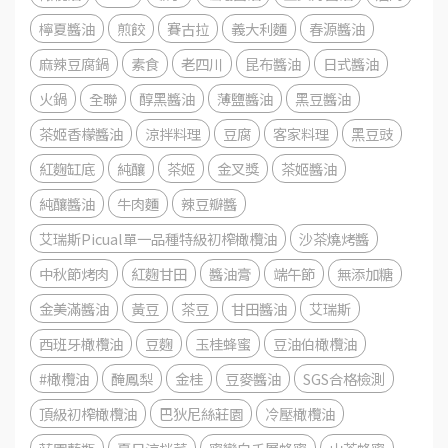
檸夏醬油
煎餃
賽古拉
義大利麵
春源醬油
麻辣豆腐鍋
素食
老四川
昆布醬油
日式醬油
火鍋
全聯
醇黑醬油
薄鹽醬油
黑豆醬油
茶姬香檬醬油
涼拌料理
豆腐
客家料理
黑豆豉
紅麴缸底
純釀
茶姬
金叉獎
茶姬醬油
純釀醬油
牛肉麵
辣豆瓣醬
艾瑞斯Picual單一品種特級初榨橄欖油
沙茶燒烤醬
中秋節烤肉
紅麴甘田
醬油膏
端午節
無添加糖
金美滿醬油
黃豆
茶豆
甘田醬油
艾瑞斯
西班牙橄欖油
豆麴
玉桂蜂蜜
豆油伯橄欖油
#橄欖油
醃鳳梨
金桂
豆麥醬油
SGS合格檢測
頂級初榨橄欖油
巴狄尼絲莊園
冷壓橄欖油