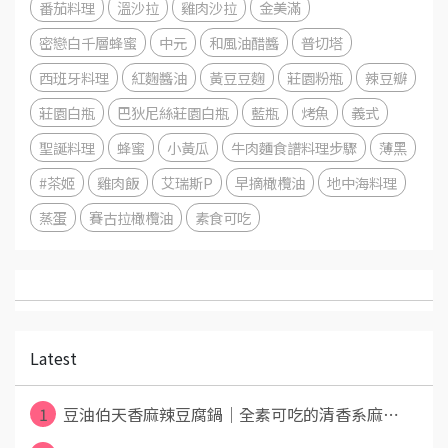
番茄料理
溫沙拉
雞肉沙拉
金美滿
密戀白千層蜂蜜
中元
和風油醋醬
普切塔
西班牙料理
紅麴醬油
黃豆豆麴
莊園粉瓶
辣豆瓣
莊園白瓶
巴狄尼絲莊園白瓶
藍瓶
烤魚
義式
聖誕料理
蜂蜜
小黃瓜
牛肉麵食譜料理步驟
薄黑
#茶姬
雞肉飯
艾瑞斯P
早摘橄欖油
地中海料理
蒸蛋
賽古拉橄欖油
素食可吃
Latest
1
豆油伯天香麻辣豆腐鍋｜全素可吃的清香系麻⋯