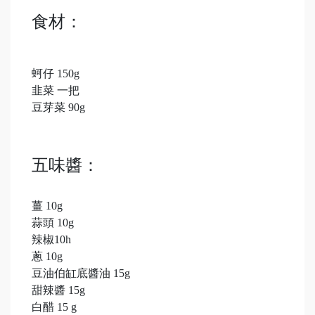
食材：
蚵仔 150g
韭菜 一把
豆芽菜 90g
五味醬：
薑 10g
蒜頭 10g
辣椒10h
蔥 10g
豆油伯缸底醬油 15g
甜辣醬 15g
白醋 15 g