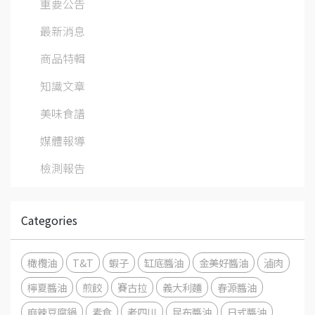
重要公告
最新消息
商品特輯
知識文章
美味食譜
媒體報導
檢測報告
Categories
橄欖油
T&T
蝦子
缸底醬油
金美好醬油
滷肉
檸夏醬油
煎餃
賽古拉
義大利麵
春源醬油
麻辣豆腐鍋
素食
老四川
昆布醬油
日式醬油