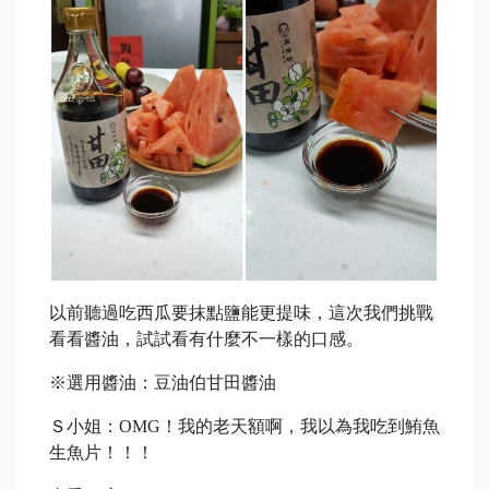
以前聽過吃西瓜要抹點鹽能更提味，這次我們挑戰
看看醬油，試試看有什麼不一樣的口感。
※選用醬油：豆油伯甘田醬油
Ｓ小姐：OMG！我的老天額啊，我以為我吃到鮪魚
生魚片！！！