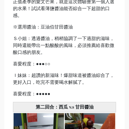
正值產季的愛文芒果，就是這次體驗會第一個入選
的水果！試試看薄鹽醬油能否綜合一下超甜的口
感。
※選用醬油：豆油伯甘田醬油
Ｓ小姐：透過醬油，稍稍協調了一下過甜的滋味，
同時還能帶出一點酸酸的風味，必須推薦給喜歡微
酸口感的朋友。
喜愛程度：●●●○○
Ｉ妹妹：超讚的新滋味！爆甜味道被醬油綜合了，
更好入口，吃完不需要喝水解膩了。
喜愛程度：●●●●●
第二回合：西瓜 v.s 甘田醬油