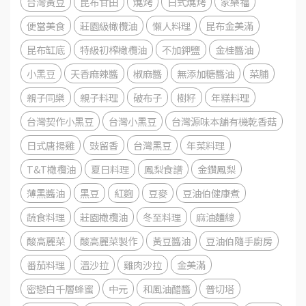
台灣黃豆
昆布甘田
燒烤
日式燒烤
家樂福
便當美食
莊園級橄欖油
懶人料理
昆布金美滿
昆布缸底
特級初榨橄欖油
不加鉀鹽
金桂醬油
小黑豆
天香麻辣醬
椒麻醬
無添加糖醬油
菜脯
親子同樂
親子料理
破布子
樹籽
年糕料理
台灣契作小黑豆
台灣小黑豆
台灣源味本舖有機乾香菇
日式唐揚雞
豉留香
台灣黑豆
年菜料理
T&T橄欖油
夏日料理
鳳梨食譜
金鑽鳳梨
薄黑醬油
黑豆
紅麴
豆麥
豆油伯健康煮
蔬食料理
莊園橄欖油
冬至料理
麻油麵線
酸高麗菜
酸高麗菜製作
黃豆醬油
豆油伯隨手廚房
番茄料理
溫沙拉
雞肉沙拉
金美滿
密戀白千層蜂蜜
中元
和風油醋醬
普切塔