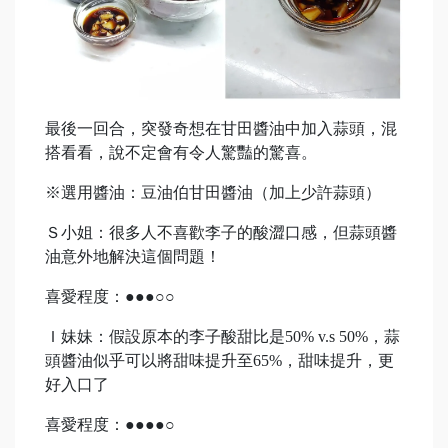
最後一回合，突發奇想在甘田醬油中加入蒜頭，混
搭看看，說不定會有令人驚豔的驚喜。
※選用醬油：豆油伯甘田醬油（加上少許蒜頭）
Ｓ小姐：很多人不喜歡李子的酸澀口感，但蒜頭醬
油意外地解決這個問題！
喜愛程度：●●●○○
Ｉ妹妹：假設原本的李子酸甜比是50% v.s 50%，蒜
頭醬油似乎可以將甜味提升至65%，甜味提升，更
好入口了
喜愛程度：●●●●○