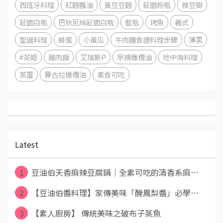
西班牙料理
紅麴醬油
黃豆豆麴
莊園粉瓶
辣豆瓣
莊園白瓶
巴狄尼絲莊園白瓶
藍瓶
烤魚
義式
聖誕料理
蜂蜜
小黃瓜
牛肉麵食譜料理步驟
薄黑
#茶姬
雞肉飯
艾瑞斯P
早摘橄欖油
地中海料理
蒸蛋
賽古拉橄欖油
素食可吃
Latest
1
豆油伯天香麻辣豆腐鍋｜全素可吃的清香系麻⋯
2
【豆油伯醬料理】家傳美味「醃鳳梨醬」必學⋯
3
【素人廚房】 傳統美味之破布子蒸魚