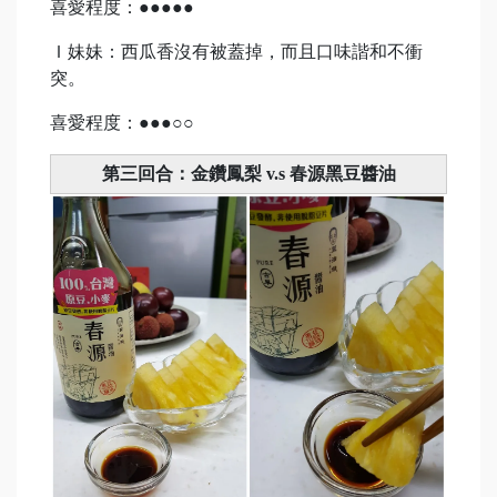
喜愛程度：●●●●●
Ｉ妹妹：西瓜香沒有被蓋掉，而且口味諧和不衝
突。
喜愛程度：●●●○○
第三回合：金鑽鳳梨 v.s 春源黑豆醬油