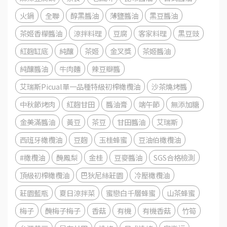
火鍋
全聯
醇黑醬油
薄鹽醬油
黑豆醬油
茶姬香檬醬油
涼拌料理
豆腐
客家料理
黑豆豉
紅麴缸底
純釀
茶姬
金叉獎
茶姬醬油
純釀醬油
牛肉麵
辣豆瓣醬
艾瑞斯Picual單一品種特級初榨橄欖油
沙茶燒烤醬
中秋節烤肉
紅麴甘田
醬油膏
端午節
無添加糖
金美滿醬油
黃豆
茶豆
甘田醬油
艾瑞斯
西班牙橄欖油
豆麴
玉桂蜂蜜
豆油伯橄欖油
#橄欖油
醃鳳梨
金桂
豆麥醬油
SGS合格檢測
頂級初榨橄欖油
巴狄尼絲莊園
冷壓橄欖油
莊園藍瓶
夏日涼拌菜
蜜戀白千層蜂蜜
山茶蜂蜜
梅子
醃梅子梅子
香菇
有機
有機香菇
竹筍