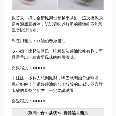
跟芒果一樣，金鑽鳳梨也是越來越甜！這次挑戰的
是春源黑豆醬油，試試看味道較重的醬油能不能與
鳳梨協調演奏。
※選用醬油：豆油伯春源醬油
Ｓ小姐：比起沾鹽巴，吃鳳梨沾醬油比較有趣，而
且還帶出一種古早風味的酸甜滋味。
喜愛程度：●●●●○
Ｉ妹妹：多數人想到鳳梨，嘴巴就開始分泌唾液，
覺得好酸！但還好醬油綜合了酸酸的口感，不喜歡
太酸的鳳梨的朋友，一定要試試看！
喜愛程度：●●●●○
第四回合：荔枝 v.s 春源黑豆醬油