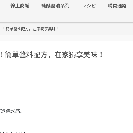
線上商城
純釀醬油系列
レシピ
購買通路
｜！簡單醬料配方，在家獨享美味！
｜！簡單醬料配方，在家獨享美味！
來打造儀式感。