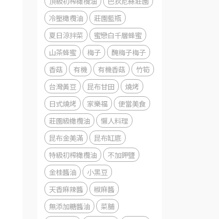
頂級初榨橄欖油
巴狄尼絲莊園
冷壓橄欖油
莊園藍瓶
夏日涼拌菜
蜜戀白千層蜂蜜
山茶蜂蜜
梅子
醃梅子梅子
香菇
有機
有機香菇
竹筍
台灣黃豆
昆布甘田
燒烤
日式燒烤
家樂福
便當美食
莊園級橄欖油
懶人料理
昆布金美滿
昆布缸底
特級初榨橄欖油
不加鉀鹽
金桂醬油
小黑豆
天香麻辣醬
椒麻醬
無添加糖醬油
菜脯