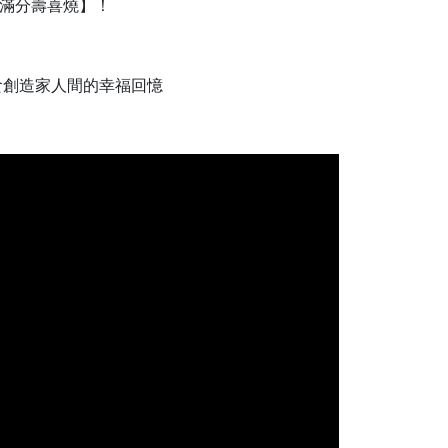
滿分壽喜燒】！
食創造家人間的幸福回憶