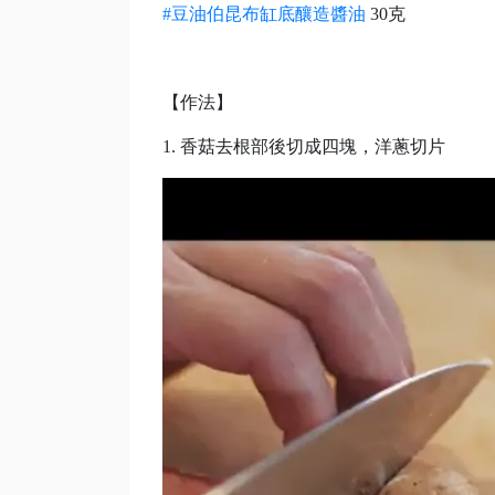
#豆油伯昆布缸底釀造醬油
30克
【作法】
1. 香菇去根部後切成四塊，洋蔥切片