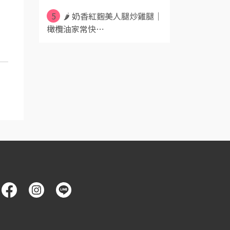
5
🌶️ 奶香紅麴美人腿炒雞腿｜
橄欖油家常快⋯