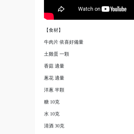
【食材】
牛肉片 依喜好備量
土雞蛋 一顆
香菇 適量
蔥花 適量
洋蔥 半顆
糖 10克
水 10克
清酒 30克