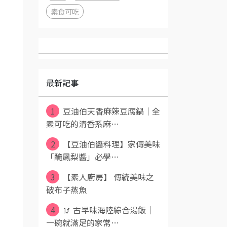
素食可吃
最新記事
1
豆油伯天香麻辣豆腐鍋｜全
素可吃的清香系麻⋯
2
【豆油伯醬料理】家傳美味
「醃鳳梨醬」必學⋯
3
【素人廚房】 傳統美味之
破布子蒸魚
4
🥢 古早味海陸綜合湯飯｜
一碗就滿足的家常⋯