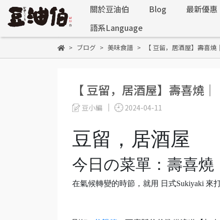
關於豆油伯
Blog
最新優惠
語系Language
ブログ
美味食譜
【 豆留，居酒屋】壽喜燒
【 豆留，居酒屋】壽喜燒
豆小編
2024-04-11
豆留，居酒屋
今日の菜單：壽喜燒
在氣候轉變的時節，就用 日式Sukiyaki 