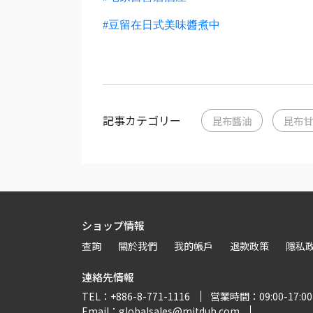
#豆留在日式美味醬煮中
記事カテゴリー
昆布醬油
昆布甘
ショップ情報
查詢
關於我們
我的帳戶
退款政策
隱私
連絡先情報
TEL：+886-8-771-1116
営業時間：09:00-17:00
Email：globalsales@mitdub.com