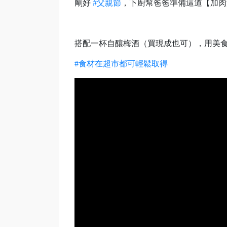
剛好
#父親節
，下廚幫爸爸準備這道【加肉
搭配一杯自釀梅酒（買現成也可），用美
#食材在超市都可輕鬆取得