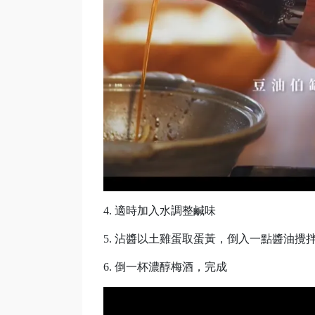
4. 適時加入水調整鹹味
5. 沾醬以土雞蛋取蛋黃，倒入一點醬油攪
6. 倒一杯濃醇梅酒，完成