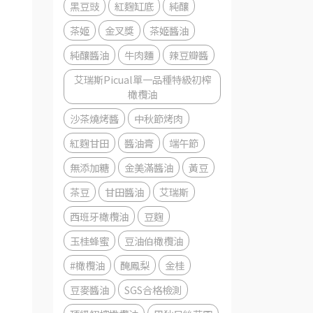
黑豆豉
紅麴缸底
純釀
茶姬
金叉獎
茶姬醬油
純釀醬油
牛肉麵
辣豆瓣醬
艾瑞斯Picual單一品種特級初榨
橄欖油
沙茶燒烤醬
中秋節烤肉
紅麴甘田
醬油膏
端午節
無添加糖
金美滿醬油
黃豆
茶豆
甘田醬油
艾瑞斯
西班牙橄欖油
豆麴
玉桂蜂蜜
豆油伯橄欖油
#橄欖油
醃鳳梨
金桂
豆麥醬油
SGS合格檢測