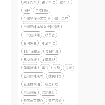
親子同樂
親子料理
破布子
樹籽
年糕料理
台灣契作小黑豆
台灣小黑豆
台灣源味本舖有機乾香菇
日式唐揚雞
豉留香
台灣黑豆
年菜料理
T&T橄欖油
夏日料理
鳳梨食譜
金鑽鳳梨
薄黑醬油
黑豆
紅麴
豆麥
豆油伯健康煮
蔬食料理
莊園橄欖油
冬至料理
麻油麵線
酸高麗菜
酸高麗菜製作
黃豆醬油