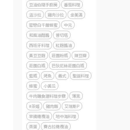
豆油伯隨手廚房
番茄料理
溫沙拉
雞肉沙拉
金美滿
密戀白千層蜂蜜
中元
和風油醋醬
普切塔
西班牙料理
紅麴醬油
黃豆豆麴
莊園粉瓶
辣豆瓣
莊園白瓶
巴狄尼絲莊園白瓶
藍瓶
烤魚
義式
聖誕料理
蜂蜜
小黃瓜
牛肉麵食譜料理步驟
薄黑
#茶姬
雞肉飯
艾瑞斯P
早摘橄欖油
地中海料理
蒸蛋
賽古拉橄欖油