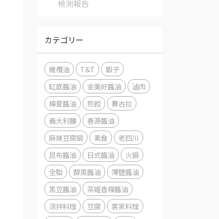
檢測報告
カテゴリー
橄欖油
T&T
蝦子
缸底醬油
金美好醬油
滷肉
檸夏醬油
煎餃
賽古拉
義大利麵
春源醬油
麻辣豆腐鍋
素食
老四川
昆布醬油
日式醬油
火鍋
全聯
醇黑醬油
薄鹽醬油
黑豆醬油
茶姬香檬醬油
涼拌料理
豆腐
客家料理