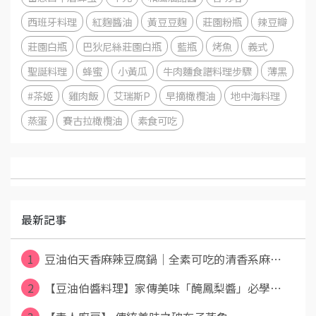
西班牙料理
紅麴醬油
黃豆豆麴
莊園粉瓶
辣豆瓣
莊園白瓶
巴狄尼絲莊園白瓶
藍瓶
烤魚
義式
聖誕料理
蜂蜜
小黃瓜
牛肉麵食譜料理步驟
薄黑
#茶姬
雞肉飯
艾瑞斯P
早摘橄欖油
地中海料理
蒸蛋
賽古拉橄欖油
素食可吃
最新記事
1
豆油伯天香麻辣豆腐鍋｜全素可吃的清香系麻⋯
2
【豆油伯醬料理】家傳美味「醃鳳梨醬」必學⋯