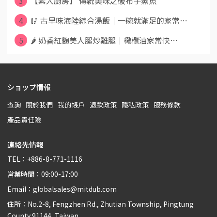
3
【素人廚房】 傳統美味之破布子蒸魚
4
🥢 古早味海陸綜合湯飯｜一碗就滿足的家常⋯
5
🌶️ 奶香紅麴美人腿炒雞腿｜橄欖油家常快⋯
ショップ情報
查詢
關於我們
我的帳戶
退款政策
隱私政策
服務條款
產品責任險
連絡先情報
TEL：+886-8-771-1116
営業時間：09:00-17:00
Email：globalsales@mitdub.com
住所：No.2-8, Fengzhen Rd., Zhutian Township, Pingtung
County 91144, Taiwan