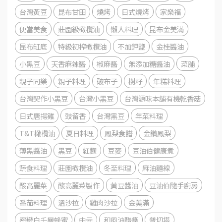
台灣黃豆
昆布甘田
燒烤
日式燒烤
家樂福
便當美食
莊園級橄欖油
懶人料理
昆布金美滿
昆布缸底
特級初榨橄欖油
不加鉀鹽
金桂醬油
小黑豆
天香麻辣醬
椒麻醬
無添加糖醬油
菜脯
親子同樂
親子料理
破布子
樹籽
年糕料理
台灣契作小黑豆
台灣小黑豆
台灣源味本舖有機乾香菇
日式唐揚雞
豉留香
台灣黑豆
年菜料理
T&T橄欖油
夏日料理
鳳梨食譜
金鑽鳳梨
薄黑醬油
黑豆
紅麴
豆麥
豆油伯健康煮
蔬食料理
莊園橄欖油
冬至料理
麻油麵線
酸高麗菜
酸高麗菜製作
黃豆醬油
豆油伯隨手廚房
番茄料理
溫沙拉
雞肉沙拉
金美滿
密戀白千層蜂蜜
中元
和風油醋醬
普切塔