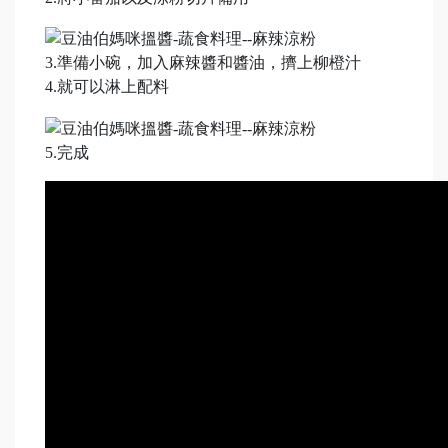
3.準備小碗，加入麻辣醬和醬油，擠上柳橙汁
4.就可以淋上配料
5.完成