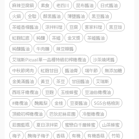
麻辣豆腐鍋
素食
老四川
昆布醬油
日式醬油
火鍋
全聯
醇黑醬油
薄鹽醬油
黑豆醬油
茶姬香檬醬油
涼拌料理
豆腐
客家料理
黑豆豉
紅麴缸底
純釀
茶姬
金叉獎
茶姬醬油
純釀醬油
牛肉麵
辣豆瓣醬
艾瑞斯Picual單一品種特級初榨橄欖油
沙茶燒烤醬
中秋節烤肉
紅麴甘田
醬油膏
端午節
無添加糖
金美滿醬油
黃豆
茶豆
甘田醬油
艾瑞斯
西班牙橄欖油
豆麴
玉桂蜂蜜
豆油伯橄欖油
#橄欖油
醃鳳梨
金桂
豆麥醬油
SGS合格檢測
頂級初榨橄欖油
巴狄尼絲莊園
冷壓橄欖油
莊園藍瓶
夏日涼拌菜
蜜戀白千層蜂蜜
山茶蜂蜜
梅子
醃梅子梅子
香菇
有機
有機香菇
竹筍