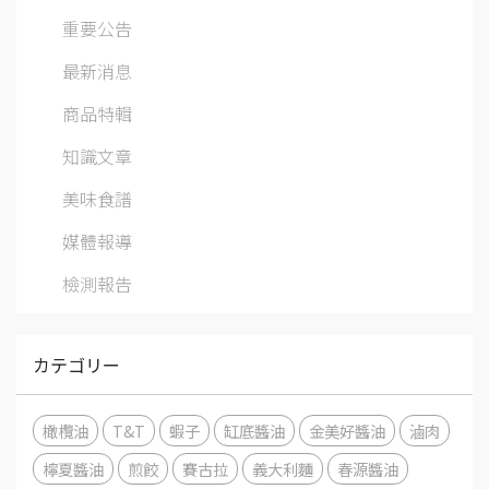
重要公告
最新消息
商品特輯
知識文章
美味食譜
媒體報導
檢測報告
カテゴリー
橄欖油
T&T
蝦子
缸底醬油
金美好醬油
滷肉
檸夏醬油
煎餃
賽古拉
義大利麵
春源醬油