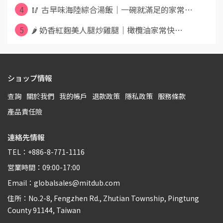
4
🥢 古早味海陸綜合湯飯｜一碗就滿足的家常⋯
5
🌶️ 奶香紅麴美人腿炒雞腿｜橄欖油家常快⋯
ショップ情報
查詢
關於我們
我的帳戶
退款政策
隱私政策
服務條款
產品責任險
連絡先情報
TEL：+886-8-771-1116
営業時間：09:00-17:00
Email：globalsales@mitdub.com
住所：No.2-8, Fengzhen Rd., Zhutian Township, Pingtung
County 91144, Taiwan