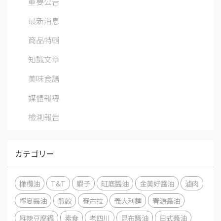
重要公告
最新消息
商品特輯
知識文章
美味食譜
媒體報導
檢測報告
カテゴリー
橄欖油
T&T
蝦子
缸底醬油
金美好醬油
滷肉
檸夏醬油
煎餃
賽古拉
義大利麵
春源醬油
麻辣豆腐鍋
素食
老四川
昆布醬油
日式醬油