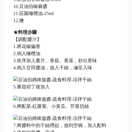
10.豆油伯椒麻醬
11.莊園橄欖油-25ml
12.鹽
★料理步驟
【調配醬汁】
1.將花椒煸香
2.倒入橄欖油
3.依序加入薑片、香菇、香菜，炒出香味
4.倒入甘田醬油，放入干絲，滷至入味
5.番茄切丁後加入
6.將配菜-紅蘿蔔、小黃瓜、芹菜切絲
7.將醬料中的干絲撈起，放到空碗，加入配料