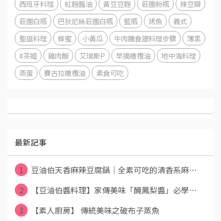
西班牙料理
紅麴醬油
黃豆豆麴
莊園粉瓶
辣豆瓣
莊園白瓶
巴狄尼絲莊園白瓶
藍瓶
烤魚
義式
聖誕料理
蜂蜜
小黃瓜
牛肉麵食譜料理步驟
薄黑
#茶姬
雞肉飯
艾瑞斯P
早摘橄欖油
地中海料理
蒸蛋
賽古拉橄欖油
素食可吃
最新記事
1
豆油伯天香麻辣豆腐鍋｜全素可吃的清香系麻⋯
2
【豆油伯醬料理】家傳美味「醃鳳梨醬」必學⋯
3
【素人廚房】 傳統美味之破布子蒸魚