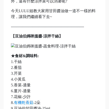
外，還有什麼涼拌菜可以消暑呢?
今天LULU姐教大家用甘田醬油做一道不一樣的料
理，讓我們繼續看下去~
------------------------------------------------------------
【豆油伯媽咪搵醬-涼拌干絲】
★食材&調味料:
1.干絲
2.番茄
3.芹菜
4.小黃瓜
5.香菜-適量
6.薑片-適量
7.花椒-少許
8.
有機乾香菇
-2朵
9.豆油伯甘田醬油-25ml