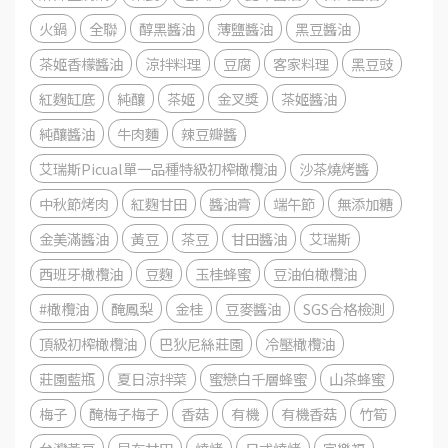
火鍋
全聯
醇黑醬油
薄鹽醬油
黑豆醬油
茶姬香檬醬油
涼拌料理
豆腐
客家料理
黑豆豉
紅麴缸底
純釀
茶姬
金叉獎
茶姬醬油
純釀醬油
牛肉麵
辣豆瓣醬
艾瑞斯Picual單一品種特級初榨橄欖油
沙茶燒烤醬
中秋節烤肉
紅麴甘田
醬油膏
端午節
無添加糖
金美滿醬油
黃豆
茶豆
甘田醬油
艾瑞斯
西班牙橄欖油
豆麴
玉桂蜂蜜
豆油伯橄欖油
#橄欖油
醃鳳梨
金桂
豆麥醬油
SGS合格檢測
頂級初榨橄欖油
巴狄尼絲莊園
冷壓橄欖油
莊園藍瓶
夏日涼拌菜
蜜戀白千層蜂蜜
山茶蜂蜜
梅子
醃梅子梅子
香菇
有機
有機香菇
竹筍