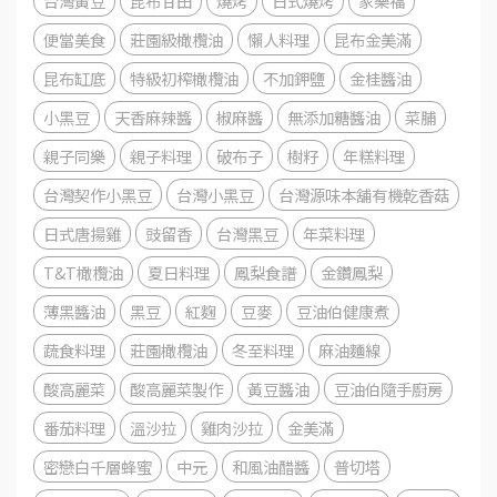
台灣黃豆
昆布甘田
燒烤
日式燒烤
家樂福
便當美食
莊園級橄欖油
懶人料理
昆布金美滿
昆布缸底
特級初榨橄欖油
不加鉀鹽
金桂醬油
小黑豆
天香麻辣醬
椒麻醬
無添加糖醬油
菜脯
親子同樂
親子料理
破布子
樹籽
年糕料理
台灣契作小黑豆
台灣小黑豆
台灣源味本舖有機乾香菇
日式唐揚雞
豉留香
台灣黑豆
年菜料理
T&T橄欖油
夏日料理
鳳梨食譜
金鑽鳳梨
薄黑醬油
黑豆
紅麴
豆麥
豆油伯健康煮
蔬食料理
莊園橄欖油
冬至料理
麻油麵線
酸高麗菜
酸高麗菜製作
黃豆醬油
豆油伯隨手廚房
番茄料理
溫沙拉
雞肉沙拉
金美滿
密戀白千層蜂蜜
中元
和風油醋醬
普切塔