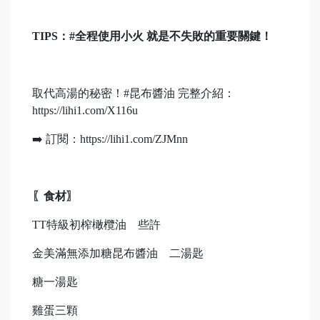
TIPS：#全程使用小火 就是不失敗的重要關鍵！
取代高湯的秘密！#昆布醬油 完整介紹：
https://lihi1.com/X116u
➡️ 訂閱：https://lihi1.com/ZJMnn
〖食材〗
TT特級初榨橄欖油 些許
金美滿無添加糖昆布醬油 二湯匙
糖一湯匙
雞蛋三顆