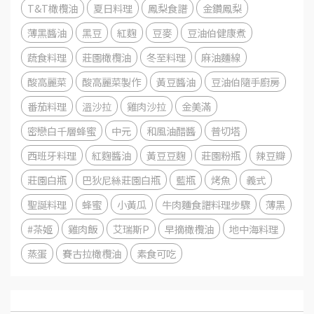
T&T橄欖油
夏日料理
鳳梨食譜
金鑽鳳梨
薄黑醬油
黑豆
紅麴
豆麥
豆油伯健康煮
蔬食料理
莊園橄欖油
冬至料理
麻油麵線
酸高麗菜
酸高麗菜製作
黃豆醬油
豆油伯隨手廚房
番茄料理
溫沙拉
雞肉沙拉
金美滿
密戀白千層蜂蜜
中元
和風油醋醬
普切塔
西班牙料理
紅麴醬油
黃豆豆麴
莊園粉瓶
辣豆瓣
莊園白瓶
巴狄尼絲莊園白瓶
藍瓶
烤魚
義式
聖誕料理
蜂蜜
小黃瓜
牛肉麵食譜料理步驟
薄黑
#茶姬
雞肉飯
艾瑞斯P
早摘橄欖油
地中海料理
蒸蛋
賽古拉橄欖油
素食可吃