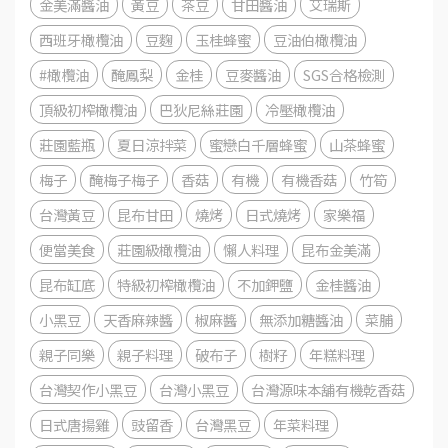
金美滿醬油
黃豆
茶豆
甘田醬油
艾瑞斯
西班牙橄欖油
豆麴
玉桂蜂蜜
豆油伯橄欖油
#橄欖油
醃鳳梨
金桂
豆麥醬油
SGS合格檢測
頂級初榨橄欖油
巴狄尼絲莊園
冷壓橄欖油
莊園藍瓶
夏日涼拌菜
蜜戀白千層蜂蜜
山茶蜂蜜
梅子
醃梅子梅子
香菇
有機
有機香菇
竹筍
台灣黃豆
昆布甘田
燒烤
日式燒烤
家樂福
便當美食
莊園級橄欖油
懶人料理
昆布金美滿
昆布缸底
特級初榨橄欖油
不加鉀鹽
金桂醬油
小黑豆
天香麻辣醬
椒麻醬
無添加糖醬油
菜脯
親子同樂
親子料理
破布子
樹籽
年糕料理
台灣契作小黑豆
台灣小黑豆
台灣源味本舖有機乾香菇
日式唐揚雞
豉留香
台灣黑豆
年菜料理