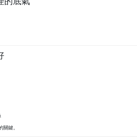
理的底氣
好
絲
的關鍵。