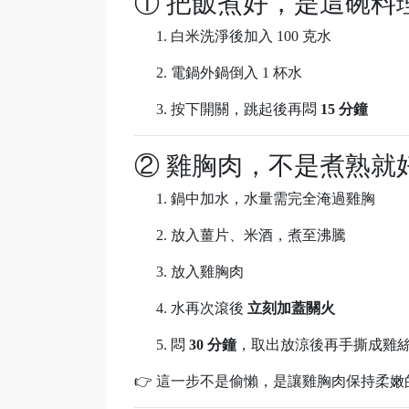
① 把飯煮好，是這碗料
白米洗淨後加入 100 克水
電鍋外鍋倒入 1 杯水
按下開關，跳起後再悶
15 分鐘
② 雞胸肉，不是煮熟就
鍋中加水，水量需完全淹過雞胸
放入薑片、米酒，煮至沸騰
放入雞胸肉
水再次滾後
立刻加蓋關火
悶
30 分鐘
，取出放涼後再手撕成雞
👉 這一步不是偷懶，是讓雞胸肉保持柔嫩