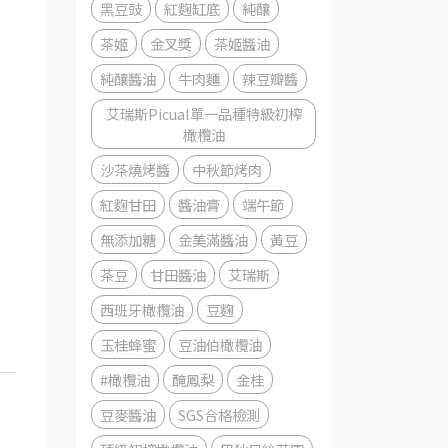
黑豆豉
紅麴缸底
純釀
茶姬
金叉獎
茶姬醬油
純釀醬油
牛肉麵
辣豆瓣醬
艾瑞斯Picual單一品種特級初榨
橄欖油
沙茶燒烤醬
中秋節烤肉
紅麴甘田
醬油膏
端午節
無添加糖
金美滿醬油
黃豆
茶豆
甘田醬油
艾瑞斯
西班牙橄欖油
豆麴
玉桂蜂蜜
豆油伯橄欖油
#橄欖油
醃鳳梨
金桂
豆麥醬油
SGS合格檢測