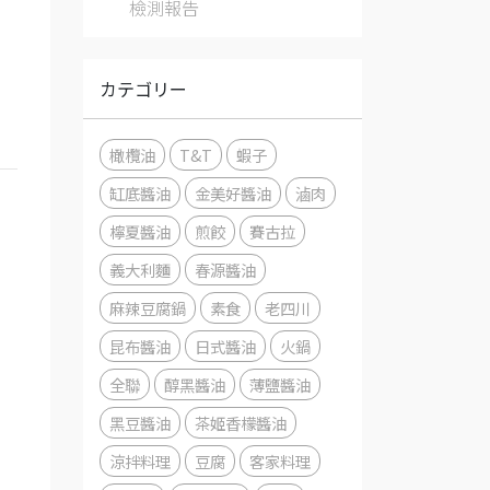
檢測報告
カテゴリー
橄欖油
T&T
蝦子
缸底醬油
金美好醬油
滷肉
檸夏醬油
煎餃
賽古拉
義大利麵
春源醬油
麻辣豆腐鍋
素食
老四川
昆布醬油
日式醬油
火鍋
全聯
醇黑醬油
薄鹽醬油
黑豆醬油
茶姬香檬醬油
涼拌料理
豆腐
客家料理