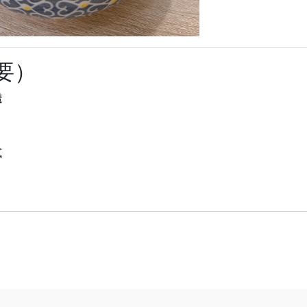
要）
透
膩