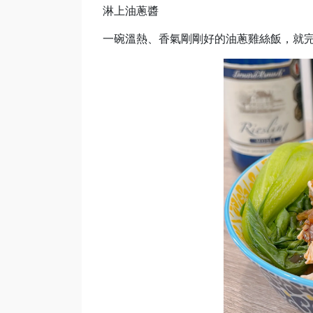
淋上油蔥醬
一碗溫熱、香氣剛剛好的油蔥雞絲飯，就