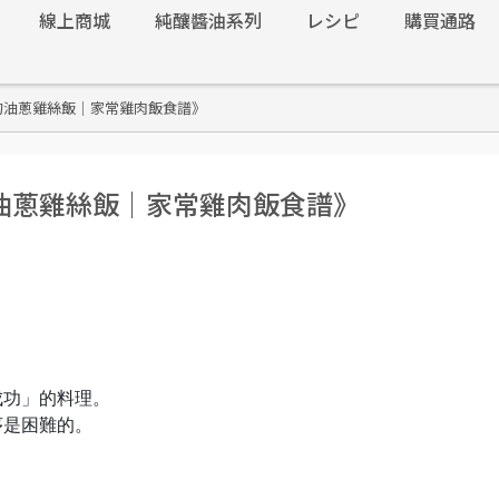
線上商城
純釀醬油系列
レシピ
購買通路
的油蔥雞絲飯｜家常雞肉飯食譜》
油蔥雞絲飯｜家常雞肉飯食譜》
成功」的料理。
序是困難的。
。