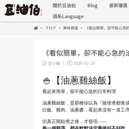
關於豆油伯
Blog
最新優惠
語系Language
ブログ
美味食譜
《看似簡單，卻不能心急
《看似簡單，卻不能心急的
豆小編
2026-01-26
🍚【油蔥雞絲飯】
看起來簡單，卻不能心急的日常料理
油蔥雞絲飯，是那種你以為「隨便煮都會
白飯、雞肉、油蔥醬，看起來沒有一道工
但真正開始煮之後，才發現——
每一個順序，都在默默決定最後好不好吃