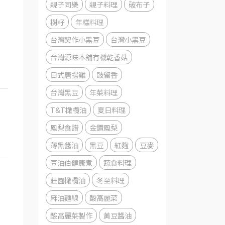
親子同樂
親子料理
破布子
樹籽
年糕料理
台灣契作小黑豆
台灣小黑豆
台灣源味本舖有機乾香菇
日式唐揚雞
豉留香
台灣黑豆
年菜料理
T&T橄欖油
夏日料理
鳳梨食譜
金鑽鳳梨
薄黑醬油
黑豆
紅麴
豆麥
豆油伯健康煮
蔬食料理
莊園橄欖油
冬至料理
麻油麵線
酸高麗菜
酸高麗菜製作
黃豆醬油