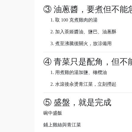
③ 油蔥醬，要煮但不能
取 100 克煮雞肉的湯
加入茶姬醬油、鹽巴、油蔥酥
煮至沸騰後關火，放涼備用
④ 青菜只是配角，但不
用煮雞的湯加鹽、橄欖油
水滾後汆燙青江菜，立刻撈起
⑤ 盛盤，就是完成
碗中盛飯
鋪上雞絲與青江菜