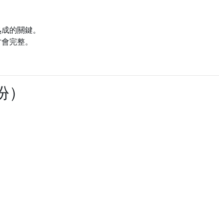
熟成的關鍵。
才會完整。
。
人份）