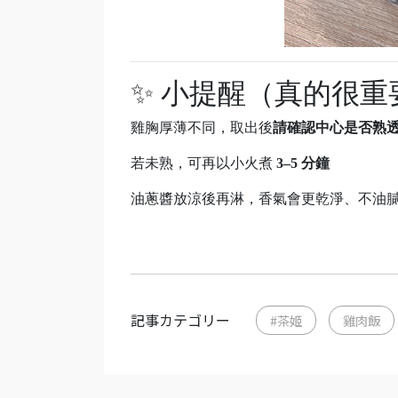
✨ 小提醒（真的很重
雞胸厚薄不同，取出後
請確認中心是否熟
若未熟，可再以小火煮
3–5 分鐘
油蔥醬放涼後再淋，香氣會更乾淨、不油
記事カテゴリー
#茶姬
雞肉飯