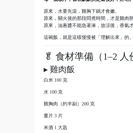
原來，水要先滾，雞胸下鍋才會嫩。
原來，關火後的那段悶煮時間，才是雞肉
原來，油蔥醬不能急著淋，放涼後，香氣
這碗飯，就是這樣慢慢被「理解出來」的
🥬 食材準備（1–2 
▸ 雞肉飯
白米 100 克
水 100 克
雞胸肉（約半副）200 克
薑片 3 片
米酒 1 大匙