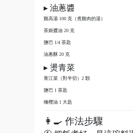
▸ 油蔥醬
雞高湯 100 克（煮雞肉的湯）
茶姬醬油 20 克
鹽巴 1/4 茶匙
油蔥酥 20 克
▸ 燙青菜
青江菜（對半切）2 顆
鹽巴 1 茶匙
橄欖油 1 大匙
👩‍🍳 作法步驟