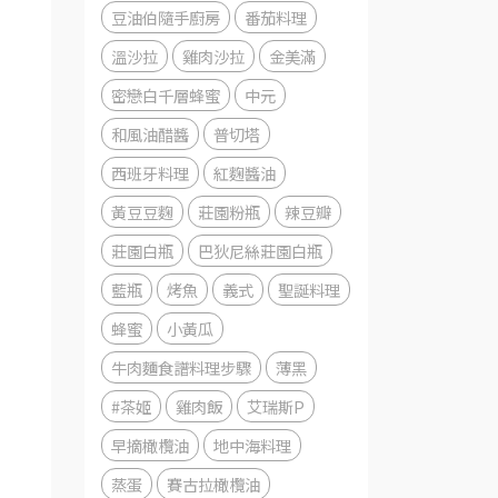
豆油伯隨手廚房
番茄料理
溫沙拉
雞肉沙拉
金美滿
密戀白千層蜂蜜
中元
和風油醋醬
普切塔
西班牙料理
紅麴醬油
黃豆豆麴
莊園粉瓶
辣豆瓣
莊園白瓶
巴狄尼絲莊園白瓶
藍瓶
烤魚
義式
聖誕料理
蜂蜜
小黃瓜
牛肉麵食譜料理步驟
薄黑
#茶姬
雞肉飯
艾瑞斯P
早摘橄欖油
地中海料理
蒸蛋
賽古拉橄欖油