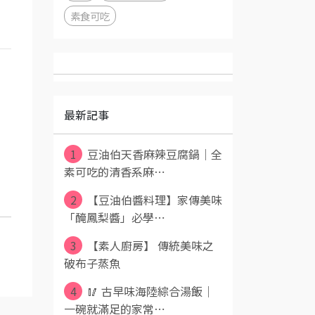
素食可吃
最新記事
1
豆油伯天香麻辣豆腐鍋｜全
素可吃的清香系麻⋯
2
【豆油伯醬料理】家傳美味
「醃鳳梨醬」必學⋯
3
【素人廚房】 傳統美味之
破布子蒸魚
4
🥢 古早味海陸綜合湯飯｜
一碗就滿足的家常⋯