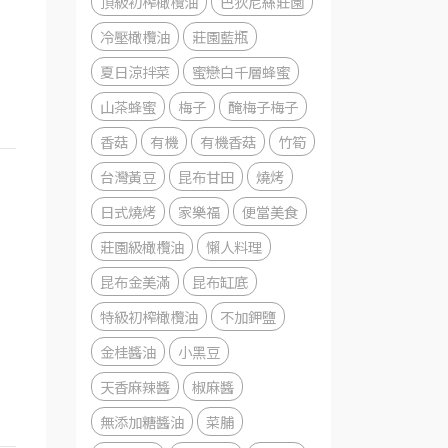
頂級初榨橄欖油
巴狄尼絲莊園
冷壓橄欖油
莊園藍瓶
夏日涼拌菜
蜜戀白千層蜂蜜
山茶蜂蜜
梅子
醃梅子梅子
香菇
有機
有機香菇
竹筍
台灣黃豆
昆布甘田
燒烤
日式燒烤
家樂福
便當美食
莊園級橄欖油
懶人料理
昆布金美滿
昆布缸底
特級初榨橄欖油
不加鉀鹽
金桂醬油
小黑豆
天香麻辣醬
椒麻醬
無添加糖醬油
菜脯