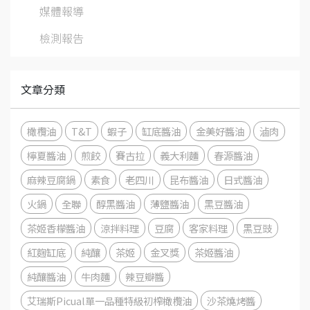
媒體報導
檢測報告
文章分類
橄欖油
T&T
蝦子
缸底醬油
金美好醬油
滷肉
檸夏醬油
煎餃
賽古拉
義大利麵
春源醬油
麻辣豆腐鍋
素食
老四川
昆布醬油
日式醬油
火鍋
全聯
醇黑醬油
薄鹽醬油
黑豆醬油
茶姬香檬醬油
涼拌料理
豆腐
客家料理
黑豆豉
紅麴缸底
純釀
茶姬
金叉獎
茶姬醬油
純釀醬油
牛肉麵
辣豆瓣醬
艾瑞斯Picual單一品種特級初榨橄欖油
沙茶燒烤醬