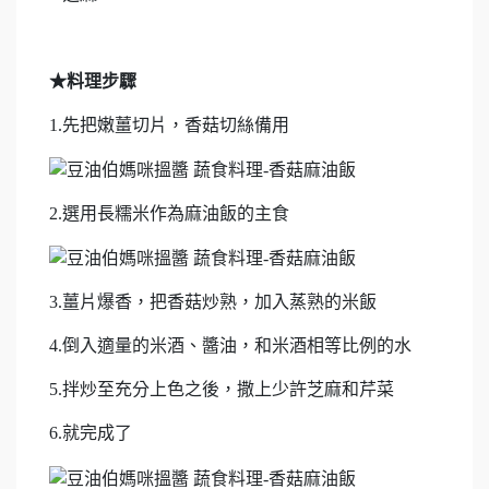
★料理步驟
1.先把嫩薑切片，香菇切絲備用
2.選用長糯米作為麻油飯的主食
3.薑片爆香，把香菇炒熟，加入蒸熟的米飯
4.倒入適量的米酒、醬油，和米酒相等比例的水
5.拌炒至充分上色之後，撒上少許芝麻和芹菜
6.就完成了