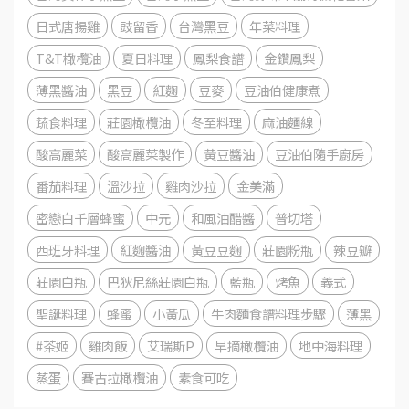
日式唐揚雞
豉留香
台灣黑豆
年菜料理
T&T橄欖油
夏日料理
鳳梨食譜
金鑽鳳梨
薄黑醬油
黑豆
紅麴
豆麥
豆油伯健康煮
蔬食料理
莊園橄欖油
冬至料理
麻油麵線
酸高麗菜
酸高麗菜製作
黃豆醬油
豆油伯隨手廚房
番茄料理
溫沙拉
雞肉沙拉
金美滿
密戀白千層蜂蜜
中元
和風油醋醬
普切塔
西班牙料理
紅麴醬油
黃豆豆麴
莊園粉瓶
辣豆瓣
莊園白瓶
巴狄尼絲莊園白瓶
藍瓶
烤魚
義式
聖誕料理
蜂蜜
小黃瓜
牛肉麵食譜料理步驟
薄黑
#茶姬
雞肉飯
艾瑞斯P
早摘橄欖油
地中海料理
蒸蛋
賽古拉橄欖油
素食可吃