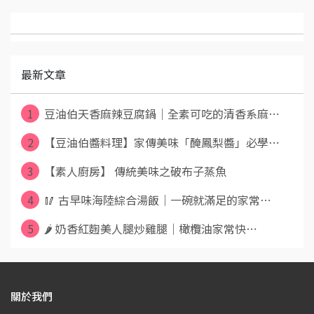
最新文章
1
豆油伯天香麻辣豆腐鍋｜全素可吃的清香系麻⋯
2
【豆油伯醬料理】家傳美味「醃鳳梨醬」必學⋯
3
【素人廚房】 傳統美味之破布子蒸魚
4
🥢 古早味海陸綜合湯飯｜一碗就滿足的家常⋯
5
🌶️ 奶香紅麴美人腿炒雞腿｜橄欖油家常快⋯
關於我們