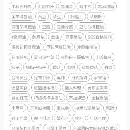
中秋節烤肉
紅麴甘田
醬油膏
端午節
無添加糖
金美滿醬油
黃豆
茶豆
甘田醬油
艾瑞斯
西班牙橄欖油
豆麴
玉桂蜂蜜
豆油伯橄欖油
#橄欖油
醃鳳梨
金桂
豆麥醬油
SGS合格檢測
頂級初榨橄欖油
巴狄尼絲莊園
冷壓橄欖油
莊園藍瓶
夏日涼拌菜
蜜戀白千層蜂蜜
山茶蜂蜜
梅子
醃梅子梅子
香菇
有機
有機香菇
竹筍
台灣黃豆
昆布甘田
燒烤
日式燒烤
家樂福
便當美食
莊園級橄欖油
懶人料理
昆布金美滿
昆布缸底
特級初榨橄欖油
不加鉀鹽
金桂醬油
小黑豆
天香麻辣醬
椒麻醬
無添加糖醬油
菜脯
親子同樂
親子料理
破布子
樹籽
年糕料理
台灣契作小黑豆
台灣小黑豆
台灣源味本舖有機乾香菇