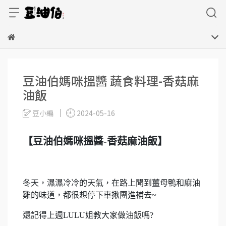
豆油伯媽咪搵醬 蔬食料理-香菇麻
油飯
豆小編
2024-05-16
【豆油伯媽咪搵醬-香菇麻油飯】
冬天，濕濕冷冷的天氣，在路上聞到薑母鴨和麻油
雞的味道，都很想停下車揪團進補去~
還記得上週LULU姐教大家做油飯嗎?