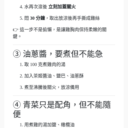
水再次滾後
立刻加蓋關火
悶
30 分鐘
，取出放涼後再手撕成雞絲
👉 這一步不是偷懶，是讓雞胸肉保持柔嫩的關
鍵。
③ 油蔥醬，要煮但不能急
取 100 克煮雞肉的湯
加入茶姬醬油、鹽巴、油蔥酥
煮至沸騰後關火，放涼備用
④ 青菜只是配角，但不能隨
便
用煮雞的湯加鹽、橄欖油