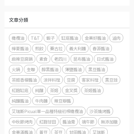
文章分類
橄欖油
T&T
蝦子
缸底醬油
金美好醬油
滷肉
檸夏醬油
煎餃
賽古拉
義大利麵
春源醬油
麻辣豆腐鍋
素食
老四川
昆布醬油
日式醬油
火鍋
全聯
醇黑醬油
薄鹽醬油
黑豆醬油
茶姬香檬醬油
涼拌料理
豆腐
客家料理
黑豆豉
紅麴缸底
純釀
茶姬
金叉獎
茶姬醬油
純釀醬油
牛肉麵
辣豆瓣醬
艾瑞斯Picual單一品種特級初榨橄欖油
沙茶燒烤醬
中秋節烤肉
紅麴甘田
醬油膏
端午節
無添加糖
金美滿醬油
黃豆
茶豆
甘田醬油
艾瑞斯