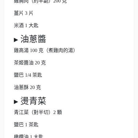
雞胸肉（約半副）200 克
薑片 3 片
米酒 1 大匙
▸ 油蔥醬
雞高湯 100 克（煮雞肉的湯）
茶姬醬油 20 克
鹽巴 1/4 茶匙
油蔥酥 20 克
▸ 燙青菜
青江菜（對半切）2 顆
鹽巴 1 茶匙
橄欖油 1 大匙