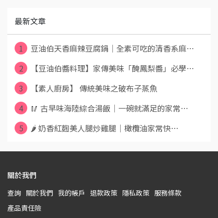
最新文章
1
豆油伯天香麻辣豆腐鍋｜全素可吃的清香系麻⋯
2
【豆油伯醬料理】家傳美味「醃鳳梨醬」必學⋯
3
【素人廚房】 傳統美味之破布子蒸魚
4
🥢 古早味海陸綜合湯飯｜一碗就滿足的家常⋯
5
🌶️ 奶香紅麴美人腿炒雞腿｜橄欖油家常快⋯
關於我們
查詢
關於我們
我的帳戶
退款政策
隱私政策
服務條款
產品責任險