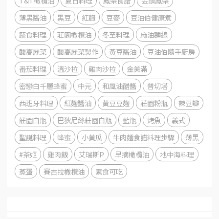
T&T橄欖油
夏日料理
鳳梨食譜
金鑽鳳梨
薄黑醬油
黑豆
紅麴
豆麥
豆油伯健康煮
蔬食料理
莊園橄欖油
冬至料理
麻油麵線
酸高麗菜
酸高麗菜製作
黃豆醬油
豆油伯隨手廚房
番茄料理
溫沙拉
雞肉沙拉
金美滿
密戀白千層蜂蜜
中元
和風油醋醬
普切塔
西班牙料理
紅麴醬油
黃豆豆麴
莊園粉瓶
辣豆瓣
莊園白瓶
巴狄尼絲莊園白瓶
藍瓶
烤魚
義式
聖誕料理
蜂蜜
小黃瓜
牛肉麵食譜料理步驟
薄黑
#茶姬
雞肉飯
艾瑞斯P
早摘橄欖油
地中海料理
蒸蛋
賽古拉橄欖油
素食可吃