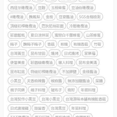
西班牙橄欖油
豆麴
玉桂蜂蜜
豆油伯橄欖油
#橄欖油
醃鳳梨
金桂
豆麥醬油
SGS合格檢測
頂級初榨橄欖油
巴狄尼絲莊園
冷壓橄欖油
莊園藍瓶
夏日涼拌菜
蜜戀白千層蜂蜜
山茶蜂蜜
梅子
醃梅子梅子
香菇
有機
有機香菇
竹筍
台灣黃豆
昆布甘田
燒烤
日式燒烤
家樂福
便當美食
莊園級橄欖油
懶人料理
昆布金美滿
昆布缸底
特級初榨橄欖油
不加鉀鹽
金桂醬油
小黑豆
天香麻辣醬
椒麻醬
無添加糖醬油
菜脯
親子同樂
親子料理
破布子
樹籽
年糕料理
台灣契作小黑豆
台灣小黑豆
台灣源味本舖有機乾香菇
日式唐揚雞
豉留香
台灣黑豆
年菜料理