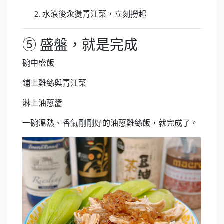
水滾後汆燙青江菜，立刻撈起
⑤ 盛盤，就是完成
碗中盛飯
鋪上雞絲與青江菜
淋上油蔥醬
一碗溫熱、香氣剛剛好的油蔥雞絲飯，就完成了。